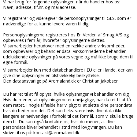
Vi har brug for følgende oplysninger, når du handler hos os:
Navn, adresse, tlf.nr. og mailadresse.
Vi registrerer og videregiver de personoplysninger til GLS, som er
nødvendige for at kunne levere varen til dig.
Personoplysningerne registreres hos En Verden af Smag A/S og
opbevares i fem år, hvorefter oplysningerne slettes.
Vi samarbejder herudover med en række andre virksomheder,
som opbevarer og behandler data. Virksomhederne behandler
udelukkende oplysninger på vores vegne og må ikke bruge dem til
egne formål.
Vi samarbejder kun med databehandlere i EU eller i lande, der kan
give dine oplysninger en tilstrækkelig beskyttelse.
Den dataansvarlige på Aromaland.dk er Christian Jakobsen.
Du har ret til at få oplyst, hvilke oplysninger vi behandler om dig.
Hvis du mener, at oplysningerne er unøjagtige, har du ret til at få
dem rettet. I nogle tilfælde har vi pligt til at slette dine persondata,
hvis du beder om det. Det kan f.eks. være hvis dine data ikke
længere er nødvendige i forhold til det formål, som vi skulle bruge
dem til. Du kan også kontakte os, hvis du mener, at dine
persondata bliver behandlet i strid med lovgivningen. Du kan
skrive til os på: kontakt@aromaland.dk.