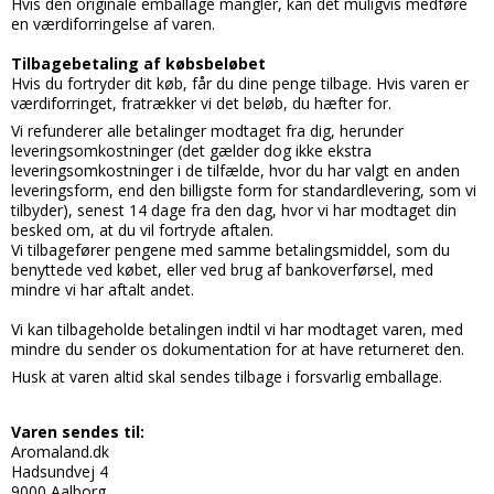
Hvis den originale emballage mangler, kan det muligvis medføre
en værdiforringelse af varen.
Tilbagebetaling af købsbeløbet
Hvis du fortryder dit køb, får du dine penge tilbage. Hvis varen er
værdiforringet, fratrækker vi det beløb, du hæfter for.
Vi refunderer alle betalinger modtaget fra dig, herunder
leveringsomkostninger (det gælder dog ikke ekstra
leveringsomkostninger i de tilfælde, hvor du har valgt en anden
leveringsform, end den billigste form for standardlevering, som vi
tilbyder), senest 14 dage fra den dag, hvor vi har modtaget din
besked om, at du vil fortryde aftalen.
Vi tilbagefører pengene med samme betalingsmiddel, som du
benyttede ved købet, eller ved brug af bankoverførsel, med
mindre vi har aftalt andet.
Vi kan tilbageholde betalingen indtil vi har modtaget varen, med
mindre du sender os dokumentation for at have returneret den.
Husk at varen altid skal sendes tilbage i forsvarlig emballage.
Varen sendes til:
Aromaland.dk
Hadsundvej 4
9000 Aalborg