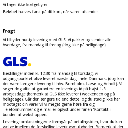
Tobak aroma
Tilbehør
Smørcreme
Vi tager ikke kortgebyrer.
Tropisk aroma
Beløbet hæves først på dit kort, når varen afsendes.
Emballage
Frugtflæsk
Tyggegummi aroma
Udstyr
Dessert
Fragt
Vanilje aroma
Æteriske olier
Påske
Vi tilbyder hurtig levering med GLS. Vi pakker og sender alle
Mærker
hverdage, fra mandag til fredag (dog ikke på helligdage).
DV Liquids
Fantastical
Hooligan
Bestillinger inden kl. 12:30 fra mandag til torsdag, vil i
udgangspunktet blive leveret næste dag i hele Danmark, (dog kan
Liquid Architects
det være længere levering til hhv. Bornholm, Læsø og Anholt). Vi
søger dog altid at garantere en leveringstid på højst 1-3
M-Flavours
arbejdsdage (bemærk at GLS ikke leverer i weekenden og på
helligdage). Går der længere tid end dette, og du stadig ikke har
Ruffian
modtaget din varer vil vi meget gerne høre fra dig.
Telefonnummer og e-mail er oplyst under fanen 'Kontakt' i
Squash Juice
bunden af webshoppen.
Leveringsomkostningerne fremgår på betalingsiden, hvor du kan
Valhalla
vælge imellem de forskellige leveringsmuligheder. Bemærk at der