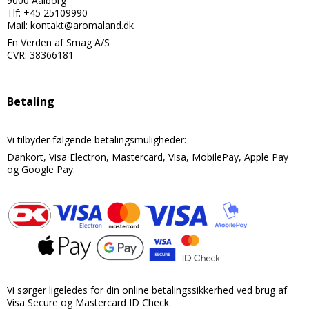
9000 Aalborg
Tlf: +45 25109990
Candy aroma
Delikatesser
Butikker
Bolsjer
Mail: kontakt@aromaland.dk
Chokolade aroma
Farver
En Verden af Smag A/S
Chokolade
Information
CVR: 38366181
Citron aroma
Forme
Dragé
Om os
Cola aroma
Chokoladeforme
Drikkelse
Kontakt
Betaling
Dessert aroma
Isforme
Fondant
Handelsbetingelser
Hindbær aroma
Vi tilbyder følgende betalingsmuligheder:
Slikforme
Flødeboller
Cookies
Dankort, Visa Electron, Mastercard, Visa, MobilePay, Apple Pay
Jordbær aroma
Kagepynt
Is
og Google Pay.
Kaffe aroma
Råvarer
Kager
Kiwi aroma
Lakrids
Karameller
Lakrids aroma
Vanilje
Lakrids
Menthol aroma
Vaniljestænger
Marcipan
Solbær aroma
Startsæt
Vi sørger ligeledes for din online betalingssikkerhed ved brug af
Skumfiduser
Visa Secure og Mastercard ID Check.