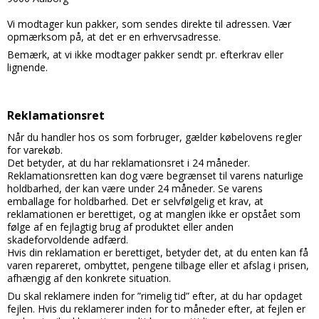
Vi modtager kun pakker, som sendes direkte til adressen. Vær
opmærksom på, at det er en erhvervsadresse.
Bemærk, at vi ikke modtager pakker sendt pr. efterkrav eller
lignende.
Reklamationsret
Når du handler hos os som forbruger, gælder købelovens regler
for varekøb.
Det betyder, at du har reklamationsret i 24 måneder.
Reklamationsretten kan dog være begrænset til varens naturlige
holdbarhed, der kan være under 24 måneder. Se varens
emballage for holdbarhed. Det er selvfølgelig et krav, at
reklamationen er berettiget, og at manglen ikke er opstået som
følge af en fejlagtig brug af produktet eller anden
skadeforvoldende adfærd.
Hvis din reklamation er berettiget, betyder det, at du enten kan få
varen repareret, ombyttet, pengene tilbage eller et afslag i prisen,
afhængig af den konkrete situation.
Du skal reklamere inden for ”rimelig tid” efter, at du har opdaget
fejlen. Hvis du reklamerer inden for to måneder efter, at fejlen er