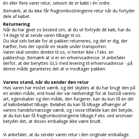
én eller flere varer retur, selvom de er købt i én ordre.
Bemærk, at du ikke får fragtomkostningerne retur når du fortyder
dele af købet.
Returnering
Når du har givet os besked om, at du vil fortryde dit køb, har du
14 dage til at sende varen tilbage til os.
Du skal selv betale for at pakken returneres, og det er dig, der
hæfter, hvis der opstår en skade under transporten.
Varen skal sendes direkte til os, vi henter ikke i f.eks. en
pakkeshop. Bemærk at vi er en erhvervsadresse. Vi anbefaler
derfor, at der benyttes GLS med levering til erhvervsadresse - på
denne måde garanteres det at vi modtager pakken.
Varens stand, når du sender den retur
Hvis varen har mistet værdi, og det skyldes at du har brugt den på
en anden måde, end hvad der var nødvendigt for at fastslå varens
art, egenskaber og den måde, den fungerer, kan du kun få en del
af købsbeløbet tilbage. Beløbet du kan få tilbage afhænger af
varens handelsmæssige værdi, og i visse tilfælde kan det betyde,
at du kun kan få fragtomkostningerne tilbage.F.eks. ved aromaer
betyder det, at disses emballage ikke være brudt.
Vi anbefaler, at du sender varen retur i den originale emballage.