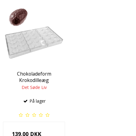
Chokoladeform
Krokodilleæg
Det Søde Liv
På lager
139,00 DKK