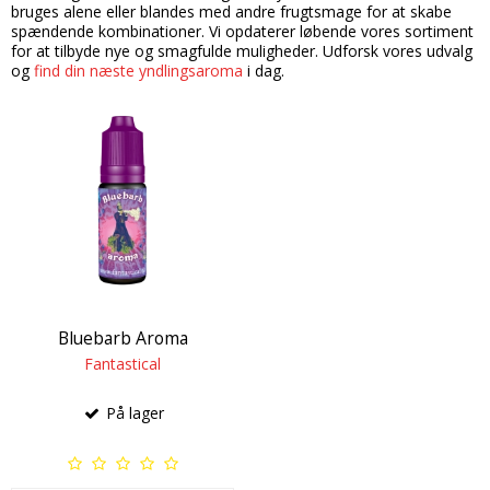
bruges alene eller blandes med andre frugtsmage for at skabe
Candy aroma
Delikatesser
Butikker
Bolsjer
spændende kombinationer. Vi opdaterer løbende vores sortiment
for at tilbyde nye og smagfulde muligheder. Udforsk vores udvalg
Chokolade aroma
Farver
Chokolade
Information
og
find din næste yndlingsaroma
i dag.
Citron aroma
Forme
Dragé
Om os
Cola aroma
Chokoladeforme
Drikkelse
Kontakt
Dessert aroma
Isforme
Fondant
Handelsbetingelser
Hindbær aroma
Slikforme
Flødeboller
Cookies
Jordbær aroma
Kagepynt
Is
Kaffe aroma
Råvarer
Kager
Kiwi aroma
Bluebarb Aroma
Lakrids
Karameller
Fantastical
Lakrids aroma
Vanilje
Lakrids
På lager
Menthol aroma
Vaniljestænger
Marcipan
Solbær aroma
Startsæt
Skumfiduser