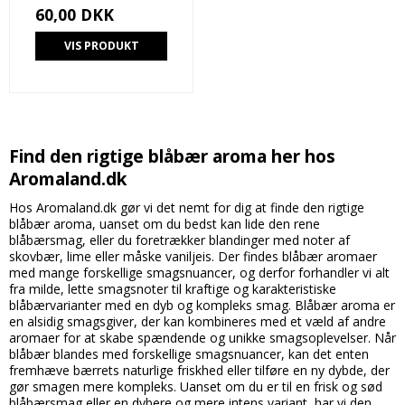
60,00 DKK
VIS PRODUKT
Find den rigtige blåbær aroma her hos
Aromaland.dk
Hos Aromaland.dk gør vi det nemt for dig at finde den rigtige
blåbær aroma, uanset om du bedst kan lide den rene
blåbærsmag, eller du foretrækker blandinger med noter af
skovbær, lime eller måske vaniljeis. Der findes blåbær aromaer
med mange forskellige smagsnuancer, og derfor forhandler vi alt
fra milde, lette smagsnoter til kraftige og karakteristiske
blåbærvarianter med en dyb og kompleks smag. Blåbær aroma er
en alsidig smagsgiver, der kan kombineres med et væld af andre
aromaer for at skabe spændende og unikke smagsoplevelser. Når
blåbær blandes med forskellige smagsnuancer, kan det enten
fremhæve bærrets naturlige friskhed eller tilføre en ny dybde, der
gør smagen mere kompleks. Uanset om du er til en frisk og sød
blåbærsmag eller en dybere og mere intens variant, har vi den