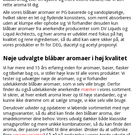
rette aroma til dig.
Alle vores blåbær aromaer er PG-baserede og vandopløselige,
hvilket sikrer en let og flydende konsistens, som nemt absorberes
uden at klumpe eller ophobe sig. Vi forhandler desuden kun
blåbær aromaer fra anerkendte producenter som DV Liquids og
Liquid Architects, og hver aroma er udviklet med fokus på høj
kvalitet og rene ingredienser, så du altid kan være sikker på, at
vores produkter er fri for DEG, diacetyl og acetyl propionyl.
Nøje udvalgte blåbær aromaer i høj kvalitet
Vi har mere end 15 års erfaring inden for aromaer, baser, flasker
og tilbehør bag os, vi stiller høje krav til alle vores produkter. Vi
tester og udvælger nøje de aromaer, og vi forhandler
udelukkende blåbær aromaer, som vi selv ville bruge. Derfor
finder du også udelukkende anerkendte
mærker
i vores sortiment.
Vi sikrer, at hver enkelt aroma lever op til høje standarder, og vi
kunne ikke drømme om at sælge smage, vi ikke selv ville bruge.
Derudover udvider og opdaterer vi løbende sortimentet med nye
smagsvarianter, så du altid kan finde den blåbær aroma, der
imødekommer dine behov. Vores udvalg dækker både klassiske
smagsprofiler og mere unikke kombinationer, så du kan finde den
aroma, der passer perfekt til dine ønsker. Ønsker du at udforske
flere
smagsvarianter
? Så gå på opdagelse i vores brede udvalg af