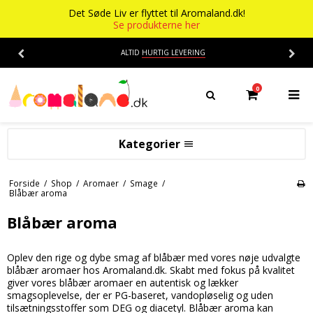
Det Søde Liv er flyttet til Aromaland.dk!
Se produkterne her
ALTID
HURTIG LEVERING
0
Kategorier
Aromaer
Forside
/
Shop
/
Aromaer
/
Smage
/
Blåbær aroma
Flasker
Smage
Blåbær aroma
Baser
Alkohol aroma
Ananas aroma
Det Søde Liv
Oplev den rige og dybe smag af blåbær med vores nøje udvalgte
blåbær aromaer hos Aromaland.dk. Skabt med fokus på kvalitet
Banan aroma
Isenkram
Aromaer
giver vores blåbær aromaer en autentisk og lækker
smagsoplevelse, der er PG-baseret, vandopløselig og uden
Blåbær aroma
Chokolade
Opskrifter
tilsætningsstoffer som DEG og diacetyl. Blåbær aroma kan