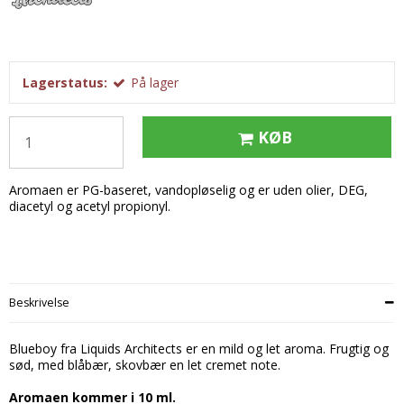
Tobak aroma
Tilbehør
Smørcreme
Tropisk aroma
Emballage
Frugtflæsk
Tyggegummi aroma
Udstyr
Dessert
Lagerstatus:
På lager
Vanilje aroma
Æteriske olier
Påske
Mærker
KØB
DV Liquids
Aromaen er PG-baseret, vandopløselig og er uden olier, DEG,
Fantastical
diacetyl og acetyl propionyl.
Hooligan
Liquid Architects
M-Flavours
Beskrivelse
Ruffian
Blueboy fra Liquids Architects er en mild og let aroma. Frugtig og
Squash Juice
sød, med blåbær, skovbær en let cremet note.
Valhalla
Aromaen kommer i 10 ml.