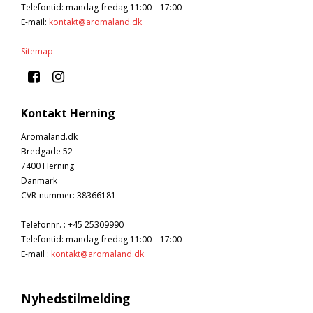
Tobak aroma
Tilbehør
Smørcreme
Telefontid: mandag-fredag 11:00 – 17:00
E-mail
:
kontakt@aromaland.dk
Tropisk aroma
Emballage
Frugtflæsk
Sitemap
Tyggegummi aroma
Udstyr
Dessert
Vanilje aroma
Æteriske olier
Påske
Mærker
Kontakt Herning
DV Liquids
Aromaland.dk
Bredgade 52
Fantastical
7400 Herning
Hooligan
Danmark
CVR-nummer
:
38366181
Liquid Architects
Telefonnr.
:
+45 25309990
M-Flavours
Telefontid: mandag-fredag 11:00 – 17:00
Ruffian
E-mail
:
kontakt@aromaland.dk
Squash Juice
Nyhedstilmelding
Valhalla