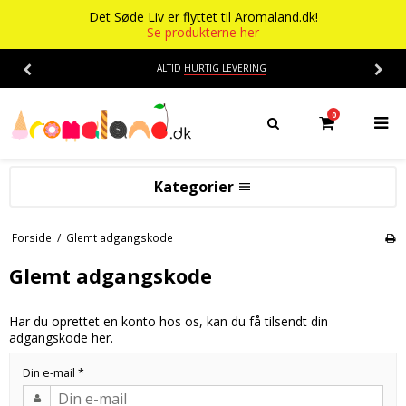
Det Søde Liv er flyttet til Aromaland.dk!
Se produkterne her
ALTID
HURTIG LEVERING
0
Kategorier
Aromaer
Forside
/
Glemt adgangskode
Flasker
Smage
Glemt adgangskode
Baser
Alkohol aroma
Har du oprettet en konto hos os, kan du få tilsendt din
Ananas aroma
Det Søde Liv
adgangskode her.
Banan aroma
Isenkram
Aromaer
Din e-mail
*
Blåbær aroma
Chokolade
Opskrifter