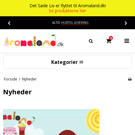
Det Søde Liv er flyttet til Aromaland.dk!
Se produkterne her
ALTID
HURTIG LEVERING
0
Kategorier
Aromaer
Forside
/
Nyheder
Flasker
Smage
Nyheder
Baser
Alkohol aroma
Ananas aroma
Det Søde Liv
Banan aroma
Isenkram
Aromaer
Blåbær aroma
Chokolade
Opskrifter