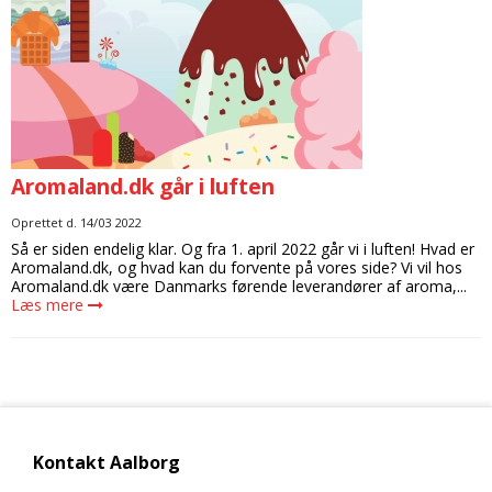
Candy aroma
Delikatesser
Butikker
Bolsjer
Chokolade aroma
Farver
Chokolade
Information
Citron aroma
Forme
Dragé
Om os
Cola aroma
Chokoladeforme
Drikkelse
Kontakt
Dessert aroma
Aromaland.dk går i luften
Isforme
Fondant
Handelsbetingelser
Hindbær aroma
Slikforme
Oprettet d.
14/03 2022
Flødeboller
Cookies
Så er siden endelig klar. Og fra 1. april 2022 går vi i luften! Hvad er
Jordbær aroma
Kagepynt
Is
Aromaland.dk, og hvad kan du forvente på vores side? Vi vil hos
Aromaland.dk være Danmarks førende leverandører af aroma,...
Kaffe aroma
Råvarer
Læs mere
Kager
Kiwi aroma
Lakrids
Karameller
Lakrids aroma
Vanilje
Lakrids
Menthol aroma
Vaniljestænger
Marcipan
Solbær aroma
Startsæt
Kontakt Aalborg
Skumfiduser