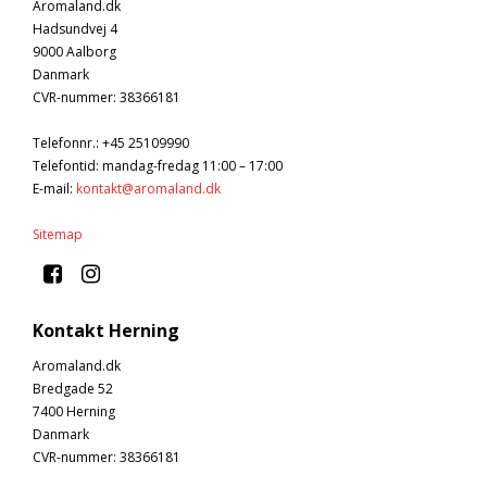
Tobak aroma
Aromaland.dk
Tilbehør
Smørcreme
Hadsundvej 4
Tropisk aroma
Emballage
Frugtflæsk
9000 Aalborg
Danmark
Tyggegummi aroma
Udstyr
Dessert
CVR-nummer
:
38366181
Vanilje aroma
Æteriske olier
Påske
Telefonnr.
:
+45 25109990
Mærker
Telefontid: mandag-fredag 11:00 – 17:00
E-mail
:
kontakt@aromaland.dk
DV Liquids
Sitemap
Fantastical
Hooligan
Liquid Architects
Kontakt Herning
M-Flavours
Aromaland.dk
Bredgade 52
Ruffian
7400 Herning
Squash Juice
Danmark
CVR-nummer
:
38366181
Valhalla