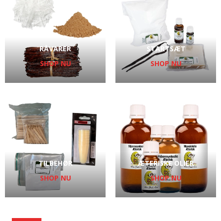
RÅVARER
STARTSÆT
SHOP NU
SHOP NU
TILBEHØR
ÆTERISKE OLIER
SHOP NU
SHOP NU