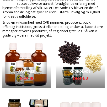
succesoplevelse uanset forudgående erfaring med
Candy aroma
Delikatesser
Butikker
Bolsjer
hjemmefremstilling af slik. Nu er Det Søde Liv blevet en del af
Aromaland.dk, og det giver et endnu større udvalg og mulighed
Chokolade aroma
Farver
Chokolade
Information
for kreativ udfoldelse.
Citron aroma
Er du en virksomhed med CVR-nummer, producent, butik,
Forme
Dragé
Om os
offentlig institution, grossist eller andet, og ønsker at købe større
Cola aroma
mængder af vores produkter, så tag endelig fat i os. Så kan vi
Chokoladeforme
Drikkelse
Kontakt
guide dig videre med dit projekt.
Dessert aroma
Isforme
Fondant
Handelsbetingelser
Hindbær aroma
Slikforme
Flødeboller
Cookies
Jordbær aroma
Kagepynt
Is
Kaffe aroma
Råvarer
Kager
AROMAER
CHOKOLADE
Kiwi aroma
Lakrids
Karameller
SHOP NU
SHOP NU
Lakrids aroma
Vanilje
Lakrids
Menthol aroma
Vaniljestænger
Marcipan
Solbær aroma
Startsæt
Skumfiduser