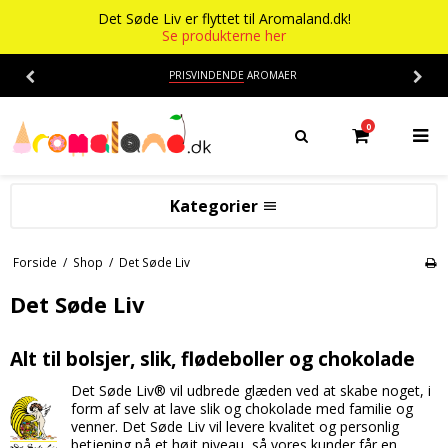
Det Søde Liv er flyttet til Aromaland.dk!
Se produkterne her
PRISVINDENDE
AROMAER
0
Kategorier
Aromaer
Forside
/
Shop
/
Det Søde Liv
Flasker
Smage
Det Søde Liv
Baser
Alkohol aroma
Alt til bolsjer, slik, flødeboller og chokolade
Ananas aroma
Det Søde Liv
Det Søde Liv® vil udbrede glæden ved at skabe noget, i
Banan aroma
Isenkram
Aromaer
form af selv at lave slik og chokolade med familie og
venner. Det Søde Liv vil levere kvalitet og personlig
Blåbær aroma
Chokolade
Opskrifter
betjening på et højt niveau, så vores kunder får en