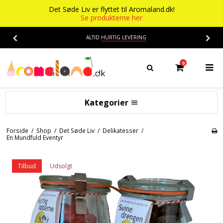
Det Søde Liv er flyttet til Aromaland.dk!
Se produkterne her
ALTID
HURTIG LEVERING
0
Kategorier
Aromaer
Forside
/
Shop
/
Det Søde Liv
/
Delikatesser
/
En Mundfuld Eventyr
Flasker
Smage
Baser
Alkohol aroma
Tilbud
Udsolgt
Ananas aroma
Det Søde Liv
Banan aroma
Isenkram
Aromaer
Blåbær aroma
Chokolade
Opskrifter