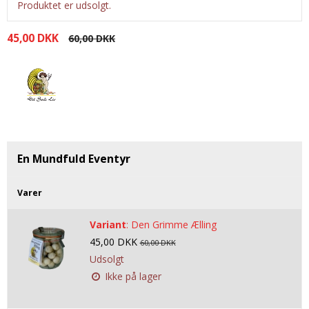
Tobak aroma
Tilbehør
Produktet er udsolgt.
Smørcreme
Tropisk aroma
Emballage
Frugtflæsk
45,00 DKK
60,00 DKK
Tyggegummi aroma
Udstyr
Dessert
Vanilje aroma
Æteriske olier
Påske
Mærker
DV Liquids
Fantastical
En Mundfuld Eventyr
Hooligan
Varer
Liquid Architects
Variant
:
Den Grimme Ælling
M-Flavours
45,00 DKK
60,00 DKK
Ruffian
Udsolgt
Squash Juice
Ikke på lager
Valhalla