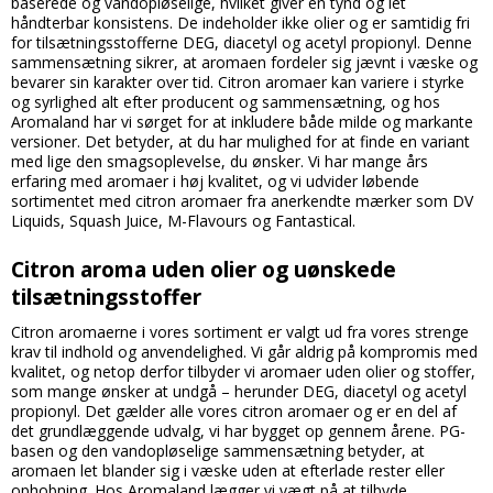
baserede og vandopløselige, hvilket giver en tynd og let
håndterbar konsistens. De indeholder ikke olier og er samtidig fri
for tilsætningsstofferne DEG, diacetyl og acetyl propionyl. Denne
sammensætning sikrer, at aromaen fordeler sig jævnt i væske og
bevarer sin karakter over tid. Citron aromaer kan variere i styrke
og syrlighed alt efter producent og sammensætning, og hos
Aromaland har vi sørget for at inkludere både milde og markante
versioner. Det betyder, at du har mulighed for at finde en variant
med lige den smagsoplevelse, du ønsker. Vi har mange års
erfaring med aromaer i høj kvalitet, og vi udvider løbende
sortimentet med citron aromaer fra anerkendte mærker som DV
Liquids, Squash Juice, M-Flavours og Fantastical.
Citron aroma uden olier og uønskede
tilsætningsstoffer
Citron aromaerne i vores sortiment er valgt ud fra vores strenge
krav til indhold og anvendelighed. Vi går aldrig på kompromis med
kvalitet, og netop derfor tilbyder vi aromaer uden olier og stoffer,
som mange ønsker at undgå – herunder DEG, diacetyl og acetyl
propionyl. Det gælder alle vores citron aromaer og er en del af
det grundlæggende udvalg, vi har bygget op gennem årene. PG-
basen og den vandopløselige sammensætning betyder, at
aromaen let blander sig i væske uden at efterlade rester eller
ophobning. Hos Aromaland lægger vi vægt på at tilbyde