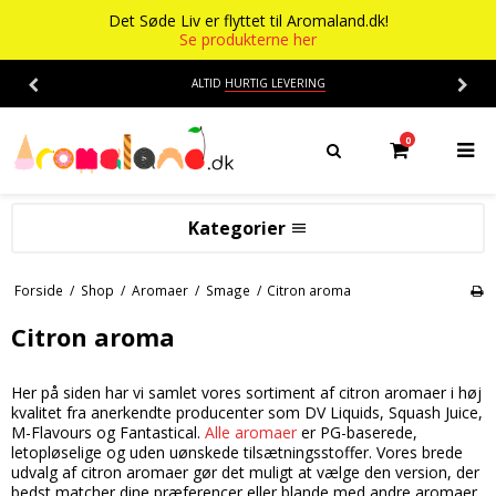
Det Søde Liv er flyttet til Aromaland.dk!
Se produkterne her
ALTID
HURTIG LEVERING
0
Kategorier
Aromaer
Forside
/
Shop
/
Aromaer
/
Smage
/
Citron aroma
Flasker
Smage
Citron aroma
Baser
Alkohol aroma
Her på siden har vi samlet vores sortiment af citron aromaer i høj
Ananas aroma
Det Søde Liv
kvalitet fra anerkendte producenter som DV Liquids, Squash Juice,
M-Flavours og Fantastical.
Alle aromaer
er PG-baserede,
Banan aroma
Isenkram
Aromaer
letopløselige og uden uønskede tilsætningsstoffer. Vores brede
udvalg af citron aromaer gør det muligt at vælge den version, der
Blåbær aroma
Chokolade
Opskrifter
bedst matcher dine præferencer eller blande med andre aromaer