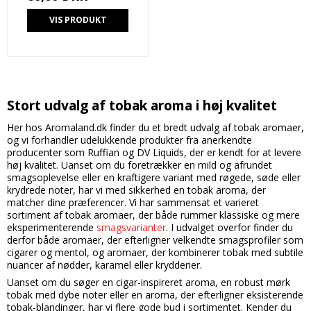
VIS PRODUKT
Stort udvalg af tobak aroma i høj kvalitet
Her hos Aromaland.dk finder du et bredt udvalg af tobak aromaer,
og vi forhandler udelukkende produkter fra anerkendte
producenter som Ruffian og DV Liquids, der er kendt for at levere
høj kvalitet. Uanset om du foretrækker en mild og afrundet
smagsoplevelse eller en kraftigere variant med røgede, søde eller
krydrede noter, har vi med sikkerhed en tobak aroma, der
matcher dine præferencer. Vi har sammensat et varieret
sortiment af tobak aromaer, der både rummer klassiske og mere
eksperimenterende
smagsvarianter
. I udvalget overfor finder du
derfor både aromaer, der efterligner velkendte smagsprofiler som
cigarer og mentol, og aromaer, der kombinerer tobak med subtile
nuancer af nødder, karamel eller krydderier.
Uanset om du søger en cigar-inspireret aroma, en robust mørk
tobak med dybe noter eller en aroma, der efterligner eksisterende
tobak-blandinger, har vi flere gode bud i sortimentet. Kender du