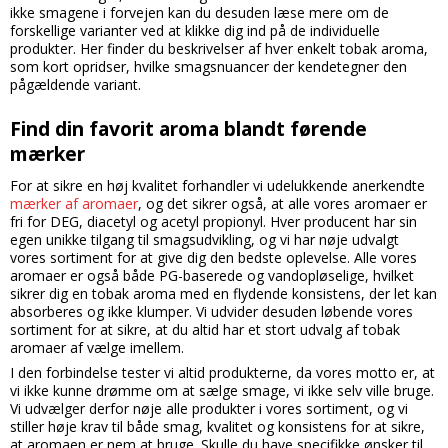
ikke smagene i forvejen kan du desuden læse mere om de
forskellige varianter ved at klikke dig ind på de individuelle
produkter. Her finder du beskrivelser af hver enkelt tobak aroma,
som kort opridser, hvilke smagsnuancer der kendetegner den
pågældende variant.
Find din favorit aroma blandt førende
mærker
For at sikre en høj kvalitet forhandler vi udelukkende anerkendte
mærker af aromaer
, og det sikrer også, at alle vores aromaer er
fri for DEG, diacetyl og acetyl propionyl. Hver producent har sin
egen unikke tilgang til smagsudvikling, og vi har nøje udvalgt
vores sortiment for at give dig den bedste oplevelse. Alle vores
aromaer er også både PG-baserede og vandopløselige, hvilket
sikrer dig en tobak aroma med en flydende konsistens, der let kan
absorberes og ikke klumper. Vi udvider desuden løbende vores
sortiment for at sikre, at du altid har et stort udvalg af tobak
aromaer af vælge imellem.
I den forbindelse tester vi altid produkterne, da vores motto er, at
vi ikke kunne drømme om at sælge smage, vi ikke selv ville bruge.
Vi udvælger derfor nøje alle produkter i vores sortiment, og vi
stiller høje krav til både smag, kvalitet og konsistens for at sikre,
at aromaen er nem at bruge. Skulle du have specifikke ønsker til