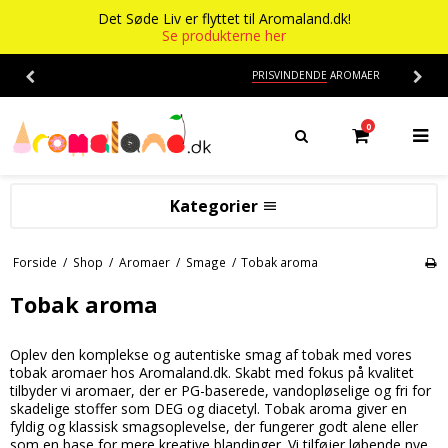
Det Søde Liv er flyttet til Aromaland.dk!
Se produkterne her
PRISVINDENDE
AROMAER
0
Kategorier
Aromaer
Forside
/
Shop
/
Aromaer
/
Smage
/
Tobak aroma
Flasker
Smage
Tobak aroma
Baser
Alkohol aroma
Oplev den komplekse og autentiske smag af tobak med vores
Ananas aroma
Det Søde Liv
tobak aromaer hos Aromaland.dk. Skabt med fokus på kvalitet
tilbyder vi aromaer, der er PG-baserede, vandopløselige og fri for
Banan aroma
Isenkram
Aromaer
skadelige stoffer som DEG og diacetyl. Tobak aroma giver en
fyldig og klassisk smagsoplevelse, der fungerer godt alene eller
Blåbær aroma
Chokolade
Opskrifter
som en base for mere kreative blandinger. Vi tilføjer løbende nye