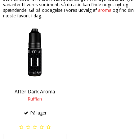
varianter til vores sortiment, så du altid kan finde noget nyt og
Candy aroma
Delikatesser
Butikker
Bolsjer
spændende. Gå på opdagelse i vores udvalg af
aroma
og find din
næste favorit i dag.
Chokolade aroma
Farver
Chokolade
Information
Citron aroma
Forme
Dragé
Om os
Cola aroma
Chokoladeforme
Drikkelse
Kontakt
Dessert aroma
Isforme
Fondant
Handelsbetingelser
Hindbær aroma
Slikforme
Flødeboller
Cookies
Jordbær aroma
Kagepynt
Is
Kaffe aroma
Råvarer
Kager
After Dark Aroma
Kiwi aroma
Lakrids
Karameller
Ruffian
Lakrids aroma
Vanilje
Lakrids
På lager
Menthol aroma
Vaniljestænger
Marcipan
Solbær aroma
Startsæt
Skumfiduser