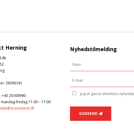
t Herning
Nyhedstilmelding
.dk
52
ing
er
:
38366181
Jeg vil gerne tilmeldes nyheds
:
+45 25309990
: mandag-fredag 11:00 – 17:00
ntakt@aromaland.dk
GODKEND