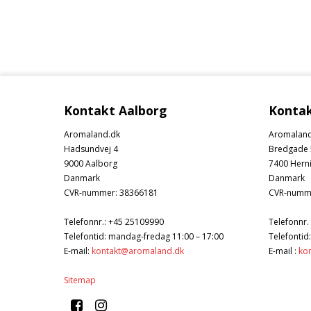
Kontakt Aalborg
Kontak
Aromaland.dk
Aromaland
Hadsundvej 4
Bredgade 
9000 Aalborg
7400 Hern
Danmark
Danmark
CVR-nummer
:
38366181
CVR-numm
Telefonnr.
:
+45 25109990
Telefonnr.
Telefontid: mandag-fredag 11:00 – 17:00
Telefontid
E-mail
:
kontakt@aromaland.dk
E-mail
:
ko
Sitemap