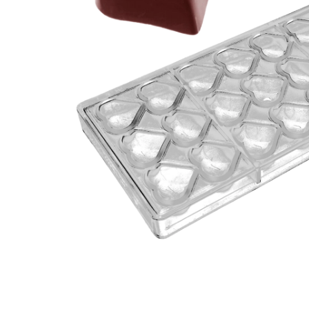
Candy aroma
Lakrids aroma
Chokolade aroma
Menthol aroma
Citron aroma
Solbær aroma
Cola aroma
Tobak aroma