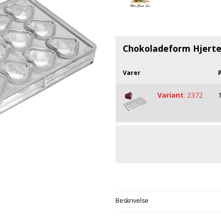
Startsæt
Flødeboller
Frug
Chokoladeforme
M-Flavours
Tilbehør
Is
Dess
Isforme
Ruffian
Kager
Påsk
Slikforme
Emballage
Squash Juice
Chokoladeform Hjert
Valhalla
Varer
P
Variant
:
2372
Beskrivelse