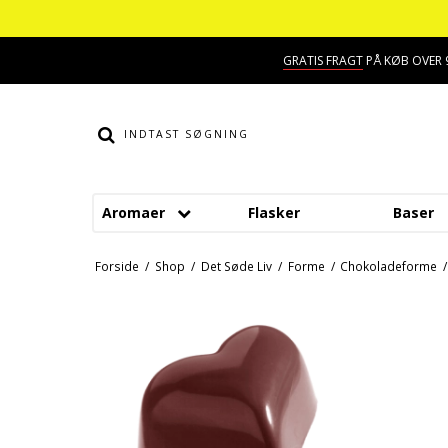
GRATIS FRAGT
PÅ KØB OVER 9
Aromaer
Flasker
Baser
Smage
Dessert aroma
Forside
/
Shop
/
Det Søde Liv
/
Forme
/
Chokoladeforme
/
Alkohol aroma
Hindbær aroma
Ananas aroma
Jordbær aroma
Banan aroma
Kaffe aroma
Blåbær aroma
Kiwi aroma