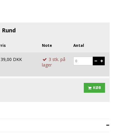
tflæsk
ert
e
e Rund
ris
Note
Antal
139,00 DKK
3
stk.
på
lager
KØB