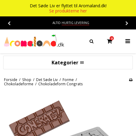
Det Søde Liv er flyttet til Aromaland.dk!
Se produkterne her
ALTID
HURTIG LEVERING
0
Kategorier
Aromaer
Forside
/
Shop
/
Det Søde Liv
/
Forme
/
Chokoladeforme
/
Chokoladeform Congrats
Flasker
Smage
Baser
Alkohol aroma
Ananas aroma
Det Søde Liv
Banan aroma
Isenkram
Aromaer
Blåbær aroma
Chokolade
Opskrifter