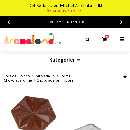
Det Søde Liv er flyttet til Aromaland.dk!
Se produkterne her
ALTID
HURTIG LEVERING
0
Kategorier
Aromaer
Forside
/
Shop
/
Det Søde Liv
/
Forme
/
Chokoladeforme
/
Chokoladeform Rubin
Flasker
Smage
Baser
Alkohol aroma
Ananas aroma
Det Søde Liv
Banan aroma
Isenkram
Aromaer
Blåbær aroma
Chokolade
Opskrifter