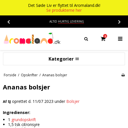
Det Søde Liv er flyttet til Aromaland.dk!
Se produkterne her
ALTID
HURTIG LEVERING
0
Kategorier
Aromaer
Forside
/
Opskrifter
/
Ananas bolsjer
Flasker
Smage
Ananas bolsjer
Baser
Alkohol aroma
oprettet d.
11/07 2023
under
Bolsjer
Af
SJ
Ananas aroma
Det Søde Liv
Ingredienser:
Banan aroma
Isenkram
Aromaer
1
grundopskrift
Blåbær aroma
Chokolade
1,5 tsk citronsyre
Opskrifter