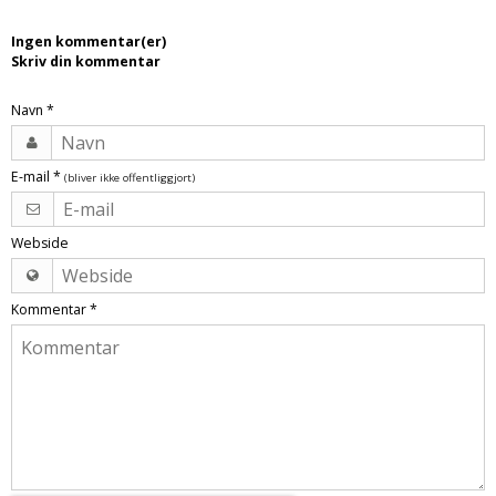
Tobak aroma
Tilbehør
Smørcreme
Ingen kommentar(er)
Tropisk aroma
Emballage
Frugtflæsk
Skriv din kommentar
Tyggegummi aroma
Udstyr
Dessert
Navn
*
Vanilje aroma
Æteriske olier
Påske
Mærker
E-mail
*
(bliver ikke offentliggjort)
DV Liquids
Fantastical
Webside
Hooligan
Kommentar
*
Liquid Architects
M-Flavours
Ruffian
Squash Juice
Valhalla