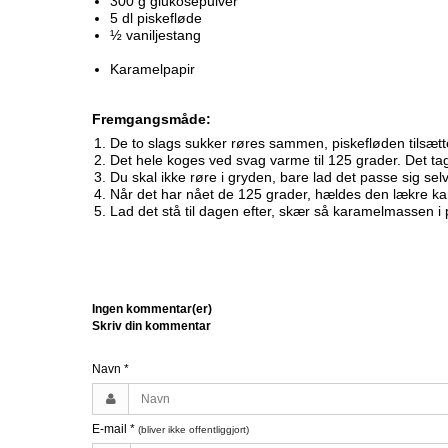
300 g glukosepulver
Candy aroma
Lakrids aroma
5 dl piskefløde
½ vaniljestang
Chokolade aroma
Menthol aroma
Karamelpapir
Citron aroma
Solbær aroma
Fremgangsmåde:
Cola aroma
Tobak aroma
De to slags sukker røres sammen, piskefløden tilsæ
Det hele koges ved svag varme til 125 grader. Det tag
Du skal ikke røre i gryden, bare lad det passe sig selv
Når det har nået de 125 grader, hældes den lækre 
Lad det stå til dagen efter, skær så karamelmassen i
Ingen kommentar(er)
Skriv din kommentar
Navn
*
E-mail
*
(bliver ikke offentliggjort)