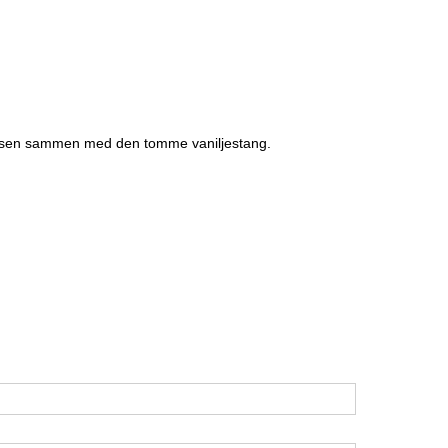
tflæsk
ert
e
massen sammen med den tomme vaniljestang.