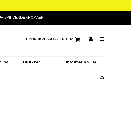
PRISVINDENDE
AROMAER
DIN INDKØBSKURV ER TOM
r
Butikker
Information
meller
Om os
Kontakt
ids
Handelsbetingelser
ipan
Cookies
fiduser
rcreme