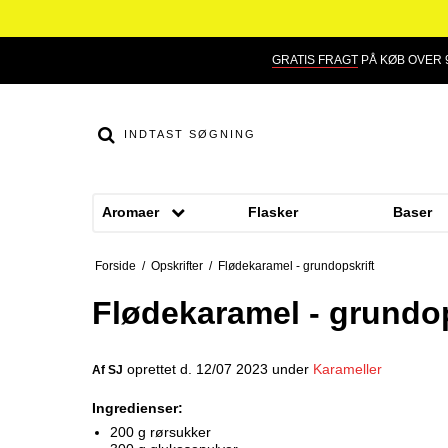
GRATIS FRAGT
PÅ KØB OVER 9
Aromaer
Flasker
Baser
Smage
Dessert aroma
Forside
/
Opskrifter
/
Flødekaramel - grundopskrift
Alkohol aroma
Hindbær aroma
Flødekaramel - grundop
Ananas aroma
Jordbær aroma
oprettet d.
12/07 2023
under
Karameller
Af
SJ
Banan aroma
Kaffe aroma
Ingredienser:
Blåbær aroma
Kiwi aroma
200 g rørsukker