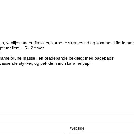
Startsæt
Flødeboller
Frug
Chokoladeforme
M-Flavours
Tilbehør
Is
Dess
Isforme
Ruffian
Kager
Påsk
Slikforme
Emballage
Squash Juice
Valhalla
ttes, vaniljestangen flækkes, kornene skrabes ud og kommes i fløde
er mellem 1,5 - 2 timer.
.
karamelbrune masse i en bradepande beklædt med bagepapir.
 passende stykker, og pak dem ind i karamelpapir.
Webside