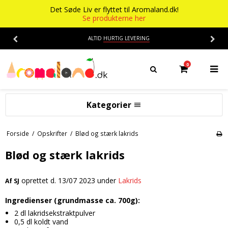
Det Søde Liv er flyttet til Aromaland.dk!
Se produkterne her
ALTID
HURTIG LEVERING
0
Kategorier
Aromaer
Forside
/
Opskrifter
/
Blød og stærk lakrids
Flasker
Smage
Blød og stærk lakrids
Baser
Alkohol aroma
oprettet d.
13/07 2023
under
Lakrids
Af
SJ
Ananas aroma
Det Søde Liv
Ingredienser (grundmasse ca. 700g):
Banan aroma
Isenkram
Aromaer
2 dl lakridsekstraktpulver
Blåbær aroma
Chokolade
0,5 dl koldt vand
Opskrifter