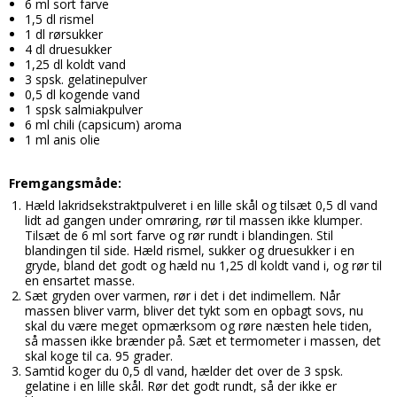
6 ml sort farve
Candy aroma
1,5 dl rismel
Delikatesser
Butikker
Bolsjer
1 dl rørsukker
Chokolade aroma
4 dl druesukker
Farver
Chokolade
Information
1,25 dl koldt vand
3 spsk. gelatinepulver
Citron aroma
Forme
Dragé
Om os
0,5 dl kogende vand
1 spsk salmiakpulver
Cola aroma
Chokoladeforme
Drikkelse
Kontakt
6 ml chili (capsicum) aroma
1 ml anis olie
Dessert aroma
Isforme
Fondant
Handelsbetingelser
Hindbær aroma
Slikforme
Flødeboller
Fremgangsmåde:
Cookies
Hæld lakridsekstraktpulveret i en lille skål og tilsæt 0,5 dl vand
Jordbær aroma
Kagepynt
Is
lidt ad gangen under omrøring, rør til massen ikke klumper.
Tilsæt de 6 ml sort farve og rør rundt i blandingen. Stil
Kaffe aroma
Råvarer
Kager
blandingen til side. Hæld rismel, sukker og druesukker i en
gryde, bland det godt og hæld nu 1,25 dl koldt vand i, og rør til
Kiwi aroma
Lakrids
Karameller
en ensartet masse.
Sæt gryden over varmen, rør i det i det indimellem. Når
Lakrids aroma
Vanilje
Lakrids
massen bliver varm, bliver det tykt som en opbagt sovs, nu
skal du være meget opmærksom og røre næsten hele tiden,
Menthol aroma
Vaniljestænger
så massen ikke brænder på. Sæt et termometer i massen, det
Marcipan
skal koge til ca. 95 grader.
Solbær aroma
Startsæt
Samtid koger du 0,5 dl vand, hælder det over de 3 spsk.
Skumfiduser
gelatine i en lille skål. Rør det godt rundt, så der ikke er