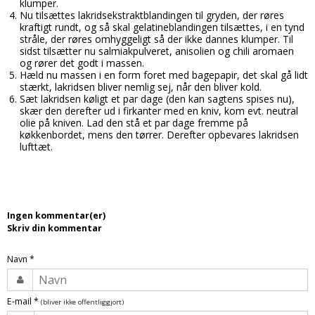
Tobak aroma
klumper.
Tilbehør
Smørcreme
Nu tilsættes lakridsekstraktblandingen til gryden, der røres
kraftigt rundt, og så skal gelatineblandingen tilsættes, i en tynd
Tropisk aroma
Emballage
Frugtflæsk
stråle, der røres omhyggeligt så der ikke dannes klumper. Til
sidst tilsætter nu salmiakpulveret, anisolien og chili aromaen
Tyggegummi aroma
Udstyr
Dessert
og rører det godt i massen.
Hæld nu massen i en form foret med bagepapir, det skal gå lidt
Vanilje aroma
Æteriske olier
Påske
stærkt, lakridsen bliver nemlig sej, når den bliver kold.
Sæt lakridsen køligt et par dage (den kan sagtens spises nu),
Mærker
skær den derefter ud i firkanter med en kniv, kom evt. neutral
olie på kniven. Lad den stå et par dage fremme på
DV Liquids
køkkenbordet, mens den tørrer. Derefter opbevares lakridsen
lufttæt.
Fantastical
Hooligan
Liquid Architects
Ingen kommentar(er)
Skriv din kommentar
M-Flavours
Ruffian
Navn
*
Squash Juice
E-mail
*
(bliver ikke offentliggjort)
Valhalla