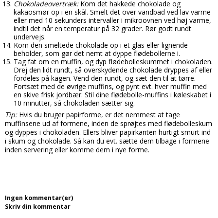
Chokoladeovertræk:
Kom det hakkede chokolade og
kakaosmør op i en skål. Smelt det over vandbad ved lav varme
eller med 10 sekunders intervaller i mikroovnen ved høj varme,
indtil det når en temperatur på 32 grader. Rør godt rundt
undervejs.
Kom den smeltede chokolade op i et glas eller lignende
beholder, som gør det nemt at dyppe flødebollerne i.
Tag fat om en muffin, og dyp flødebolleskummet i chokoladen.
Drej den lidt rundt, så overskydende chokolade dryppes af eller
fordeles på kagen. Vend den rundt, og sæt den til at tørre.
Fortsæt med de øvrige muffins, og pynt evt. hver muffin med
en skive frisk jordbær. Stil dine flødebolle-muffins i køleskabet i
10 minutter, så chokoladen sætter sig.
Tip:
Hvis du bruger papirforme, er det nemmest at tage
muffinsene ud af formene, inden de sprøjtes med flødebolleskum
og dyppes i chokoladen. Ellers bliver papirkanten hurtigt smurt ind
i skum og chokolade. Så kan du evt. sætte dem tilbage i formene
inden servering eller komme dem i nye forme.
Ingen kommentar(er)
Skriv din kommentar