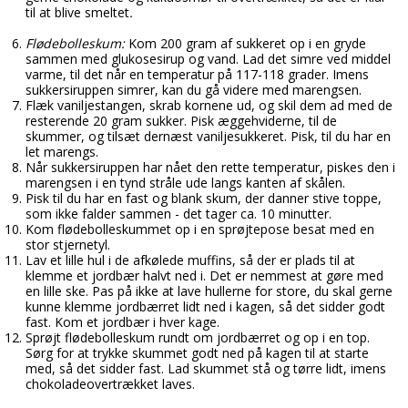
til at blive smeltet
.
Flødebolleskum:
Kom 200 gram af sukkeret op i en gryde
sammen med glukosesirup og vand. Lad det simre ved middel
varme, til det når en temperatur på 117-118 grader. Imens
sukkersiruppen simrer, kan du gå videre med marengsen.
Flæk vaniljestangen, skrab kornene ud, og skil dem ad med de
resterende 20 gram sukker. Pisk æggehviderne, til de
skummer, og tilsæt dernæst vaniljesukkeret. Pisk, til du har en
let marengs.
Når sukkersiruppen har nået den rette temperatur, piskes den i
marengsen i en tynd stråle ude langs kanten af skålen.
Pisk til du har en fast og blank skum, der danner stive toppe,
som ikke falder sammen - det tager ca. 10 minutter.
Kom flødebolleskummet op i en sprøjtepose besat med en
stor stjernetyl.
Lav et lille hul i de afkølede muffins, så der er plads til at
klemme et jordbær halvt ned i. Det er nemmest at gøre med
en lille ske. Pas på ikke at lave hullerne for store, du skal gerne
kunne klemme jordbærret lidt ned i kagen, så det sidder godt
fast. Kom et jordbær i hver kage.
Sprøjt flødebolleskum rundt om jordbærret og op i en top.
Sørg for at trykke skummet godt ned på kagen til at starte
med, så det sidder fast. Lad skummet stå og tørre lidt, imens
chokoladeovertrækket laves.