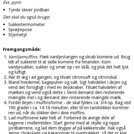
Tobak aroma
Tilbehør
Evt. pynt:
Smørcreme
Tynde skiver jordbær
Tropisk aroma
Emballage
Frugtflæsk
Det skal du også bruge:
Tyggegummi aroma
Udstyr
Sukkertermometer
Dessert
Sprøjtepose
Vanilje aroma
Æteriske olier
Stjernetyl
Påske
Mærker
Fremgangsmåde:
DV Liquids
Vaniljemuffins:
Flæk vaniljestangen og skrab kornene ud. Brug
lidt af sukkeret til at skille kornene fra hinanden. Kom
Fantastical
vaniljesukker, sukker og smør op i en skål, og pisk det helt lyst
og luftigt.
Hooligan
Rør ét æg i ad gangen, og tilsæt citronsaft og citronskal.
Bland hvedemel, bagepulver og salt. Sigt halvdelen i dejen og
Liquid Architects
vend det forsigtigt i med en dejskraber. Tilsæt halvdelen af
mælken og vend også dette i. Vend dernæst den resterende
mængde mel i og dernæst den resterende mængde mælk.
M-Flavours
Fordel dejen i muffinsforme - de skal fyldes ca. 3/4 op. Bag ved
190 grader i ca. 14-16 minutter, eller til en tandstikker kommer
Ruffian
ren ud, når du stikker den i dine muffins.
Lad muffinsene køle helt af. Forbered de øvrige dele af
Squash Juice
kagerne i mellemtiden. Start gerne med at skylle og nippe
jordbærrene, og lad dem dryppe af på køkkenrulle. Hak også
Valhalla
gerne chokolade og kakaosmør til overtrækket, så det er klar