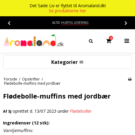
Det Søde Liv er flyttet til Aromaland.dk!
Se produkterne her
ALTID
HURTIG LEVERING
0
Kategorier
Aromaer
Forside
/
Opskrifter
/
Flødebolle-muffins med jordbær
Flasker
Smage
Flødebolle-muffins med jordbær
Baser
Alkohol aroma
Ananas aroma
Det Søde Liv
oprettet d.
13/07 2023
under
Flødeboller
Af
SJ
Banan aroma
Isenkram
Aromaer
Ingredienser (12 stk):
Blåbær aroma
Vaniljemuffins:
Chokolade
Opskrifter