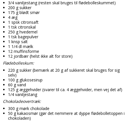
3/4 vaniljestang (resten skal bruges til flødebolleskummet)
Candy aroma
Delikatesser
Butikker
Bolsjer
200 g sukker
175 g blødt smør
Chokolade aroma
Farver
4 æg
Chokolade
Information
1 spsk citronsaft
Citron aroma
Forme
1 tsk citronskal
Dragé
Om os
250 g hvedemel
Cola aroma
1 tsk bagepulver
Chokoladeforme
Drikkelse
Kontakt
1 knsp salt
1 1/4 dl mælk
Dessert aroma
Isforme
Fondant
Handelsbetingelser
12 muffinsforme
12 jordbær (helst ikke alt for store)
Hindbær aroma
Slikforme
Flødeboller
Cookies
Flødebolleskum:
Jordbær aroma
Kagepynt
Is
220 g sukker (bemærk at 20 g af sukkeret skal bruges for sig
selv)
Kaffe aroma
Råvarer
Kager
100 g glukosesirup
60 g vand
Kiwi aroma
Lakrids
125 g æggehvider (svarer til ca. 4 æggehvider, men vej det af)
Karameller
1/4 vaniljestang
Lakrids aroma
Vanilje
Lakrids
Chokoladeovertræk:
Menthol aroma
300 g mørk chokolade
Vaniljestænger
Marcipan
50 g kakaosmør (gør det nemmere at dyppe flødebolletoppen i
chokoladen)
Solbær aroma
Startsæt
Skumfiduser