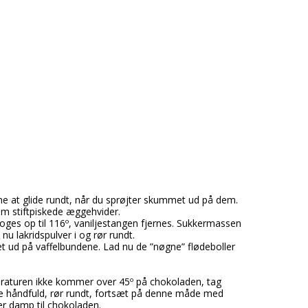
tflæsk
ert
e
ne at glide rundt, når du sprøjter skummet ud på dem.
om stiftpiskede æggehvider.
ges op til 116º, vaniljestangen fjernes. Sukkermassen
nu lakridspulver i og rør rundt.
t ud på vaffelbundene. Lad nu de ”nøgne” flødeboller
peraturen ikke kommer over 45º på chokoladen, tag
ndre håndfuld, rør rundt, fortsæt på denne måde med
r damp til chokoladen.