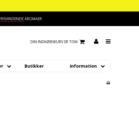
PRISVINDENDE
AROMAER
DIN INDKØBSKURV ER TOM
er
Butikker
Information
meller
Om os
Kontakt
ds
Handelsbetingelser
ipan
Cookies
fiduser
creme