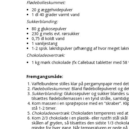
Candy aroma
Lakrids aroma
Flødebolleskummet:
20 g æggehvidepulver
Chokolade aroma
Menthol aroma
1 dl 40 grader varmt vand
Sukkerblanding:
Citron aroma
Solbær aroma
80 g glukosepulver
230 g melis evt. rørsukker
Cola aroma
Tobak aroma
0,75 dl koldt vand
1 vaniljestang
1-2 spsk. lakridspulver (afhængig af hvor meget lak
Chokoladeovertræk:
1 kg mørk chokolade (fx Callebaut tabletter med 58
Fremgangsmåde:
Vaffelbundene stilles klar på pergamynpapir med det
Flødebolleskummet
: Bland flødebollepulveret og d
Sukkerblanding
: Glukosepulver og sukker blandes s
tilsættes flødebollemassen i en tynd stråle, samtidig 
Kom massen i en sprøjtepose med en ”skraber”. Klip
stå 1-2 timer.
Chokoladeovertræk
: Chokoladen tempereres ved at
Kom 2/3 chokolade i en plastik- eller rustfri stål 
skålen af gryden, så tilsættes den sidste 1/3 chokol
mindre for hver gang. Når temperaturen er nede på 