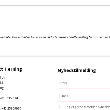
 website. Din e-mail er for at sikre, at forfatteren af dette indlæg har mulighe
t Herning
Nyhedstilmelding
.dk
52
ing
er
:
38366181
Jeg vil gerne tilmeldes nyheds
:
+45 25309990