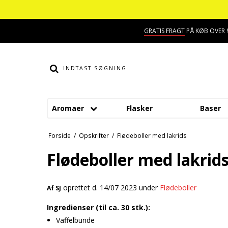
GRATIS FRAGT
PÅ KØB OVER 9
Aromaer
Flasker
Baser
Smage
Dessert aroma
Forside
/
Opskrifter
/
Flødeboller med lakrids
Alkohol aroma
Hindbær aroma
Flødeboller med lakrid
Ananas aroma
Jordbær aroma
oprettet d.
14/07 2023
under
Flødeboller
Af
SJ
Banan aroma
Kaffe aroma
Ingredienser (til ca. 30 stk.):
Blåbær aroma
Kiwi aroma
Vaffelbunde