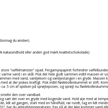
Startsæt
Flødeboller
Frug
Chokoladeforme
M-Flavours
Tilbehør
Is
Dess
Isforme
Ruffian
Kager
Påsk
Slikforme
Emballage
Squash Juice
Valhalla
ridssmag du ønsker)
 % kakaoindhold eller anden god mørk kvalitetschokolade)
 store ”vaffelmønster” opad. Pergamynpapiret forhindrer vaffelbunde
et varme vand i en skål. Pisk det hele godt sammen indtil massen er s
ammen med vand, vaniljekorn og vaniljestangen i en gryde. Massen ko
med at der piskes kraftigt. Pisk indtil flødebolleskummet er stift. Kom 
 ca. 5 cm af spidsen på sprøjteposen, og sprøjt nu flødebolleskumme
 smelte den over vandbad.
skål og sæt det over en gryde med kogende vand. Hold øje med at tem
ade, lidt ad gangen, start med en håndfuld, rør rundt, tag en lidt mi
31º, har du arbejdstemperaturen. Pas på at der ikke kommer vand elle