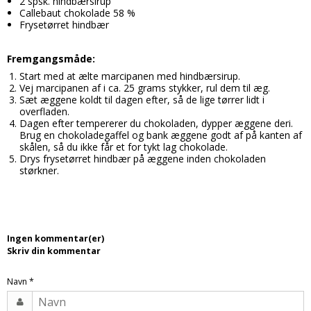
2 spsk. hindbærsirup
Callebaut chokolade 58 %
Candy aroma
Delikatesser
Butikker
Bolsjer
Frysetørret hindbær
Chokolade aroma
Farver
Chokolade
Information
Fremgangsmåde:
Citron aroma
Forme
Dragé
Om os
Start med at ælte marcipanen med hindbærsirup.
Vej marcipanen af i ca. 25 grams stykker, rul dem til æg.
Cola aroma
Chokoladeforme
Drikkelse
Kontakt
Sæt æggene koldt til dagen efter, så de lige tørrer lidt i
overfladen.
Dessert aroma
Isforme
Fondant
Handelsbetingelser
Dagen efter tempererer du chokoladen, dypper æggene deri.
Brug en chokoladegaffel og bank æggene godt af på kanten af
Hindbær aroma
Slikforme
Flødeboller
Cookies
skålen, så du ikke får et for tykt lag chokolade.
Drys frysetørret hindbær på æggene inden chokoladen
Jordbær aroma
Kagepynt
Is
størkner.
Kaffe aroma
Råvarer
Kager
Kiwi aroma
Lakrids
Karameller
Lakrids aroma
Ingen kommentar(er)
Vanilje
Lakrids
Skriv din kommentar
Menthol aroma
Vaniljestænger
Marcipan
Navn
*
Solbær aroma
Startsæt
Skumfiduser