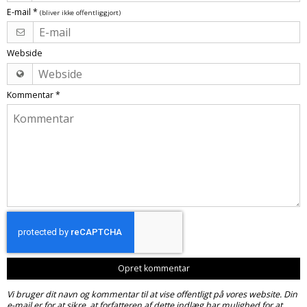
Tobak aroma
Tilbehør
Smørcreme
E-mail
*
(bliver ikke offentliggjort)
Tropisk aroma
Emballage
Frugtflæsk
Tyggegummi aroma
Webside
Udstyr
Dessert
Vanilje aroma
Æteriske olier
Påske
Kommentar
*
Mærker
DV Liquids
Fantastical
Hooligan
Liquid Architects
M-Flavours
Ruffian
Opret kommentar
Squash Juice
Vi bruger dit navn og kommentar til at vise offentligt på vores website. Din
Valhalla
e-mail er for at sikre, at forfatteren af dette indlæg har mulighed for at