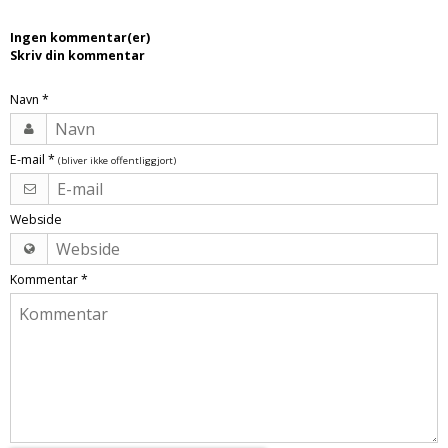
Tobak aroma
Tilbehør
Smørcreme
Ingen kommentar(er)
Tropisk aroma
Emballage
Frugtflæsk
Skriv din kommentar
Tyggegummi aroma
Udstyr
Dessert
Navn
*
Vanilje aroma
Æteriske olier
Påske
Mærker
E-mail
*
(bliver ikke offentliggjort)
DV Liquids
Fantastical
Webside
Hooligan
Kommentar
*
Liquid Architects
M-Flavours
Ruffian
Squash Juice
Valhalla