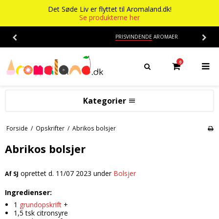
Det Søde Liv er flyttet til Aromaland.dk!
Se produkterne her
PRISVINDENDE
AROMAER
0
Kategorier
Aromaer
Forside
/
Opskrifter
/
Abrikos bolsjer
Flasker
Smage
Abrikos bolsjer
Baser
Alkohol aroma
oprettet d.
11/07 2023
under
Bolsjer
Af
SJ
Ananas aroma
Det Søde Liv
Ingredienser:
Banan aroma
Isenkram
Aromaer
1
grundopskrift
+
Blåbær aroma
Chokolade
1,5 tsk citronsyre
Opskrifter