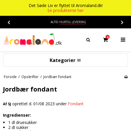
Det Søde Liv er flyttet til Aromaland.dk!
Se produkterne her
ALTID
HURTIG LEVERING
0
Kategorier
Aromaer
Forside
/
Opskrifter
/
Jordbær fondant
Flasker
Smage
Jordbær fondant
Baser
Alkohol aroma
oprettet d.
01/08 2023
under
Fondant
Af
SJ
Ananas aroma
Det Søde Liv
Ingredienser:
Banan aroma
Isenkram
Aromaer
1 dl druesukker
Blåbær aroma
Chokolade
2 dl sukker
Opskrifter