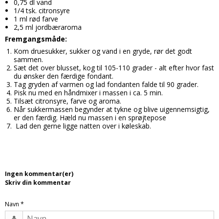
0,75 dl vand
Candy aroma
1/4 tsk. citronsyre
Delikatesser
Butikker
Bolsjer
1 ml rød farve
Chokolade aroma
2,5 ml jordbæraroma
Farver
Chokolade
Information
Fremgangsmåde:
Citron aroma
Forme
Dragé
Om os
Kom druesukker, sukker og vand i en gryde, rør det godt
sammen.
Cola aroma
Chokoladeforme
Drikkelse
Kontakt
Sæt det over blusset, kog til 105-110 grader - alt efter hvor fast
du ønsker den færdige fondant.
Dessert aroma
Isforme
Fondant
Tag gryden af varmen og lad fondanten falde til 90 grader.
Handelsbetingelser
Pisk nu med en håndmixer i massen i ca. 5 min.
Hindbær aroma
Slikforme
Flødeboller
Tilsæt citronsyre, farve og aroma.
Cookies
Når sukkermassen begynder at tykne og blive uigennemsigtig,
Jordbær aroma
Kagepynt
er den færdig. Hæld nu massen i en sprøjtepose
Is
Lad den gerne ligge natten over i køleskab.
Kaffe aroma
Råvarer
Kager
Kiwi aroma
Lakrids
Karameller
Lakrids aroma
Vanilje
Lakrids
Ingen kommentar(er)
Skriv din kommentar
Menthol aroma
Vaniljestænger
Marcipan
Solbær aroma
Startsæt
Navn
*
Skumfiduser