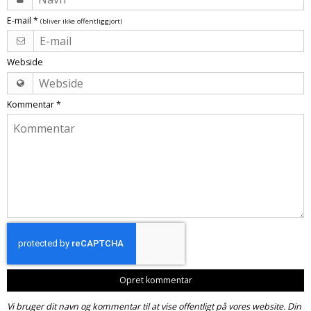
Tobak aroma
Tilbehør
Smørcreme
E-mail
*
(bliver ikke offentliggjort)
Tropisk aroma
Emballage
Frugtflæsk
Tyggegummi aroma
Udstyr
Dessert
Webside
Vanilje aroma
Æteriske olier
Påske
Mærker
Kommentar
*
DV Liquids
Fantastical
Hooligan
Liquid Architects
M-Flavours
Ruffian
Squash Juice
Opret kommentar
Valhalla
Vi bruger dit navn og kommentar til at vise offentligt på vores website. Din