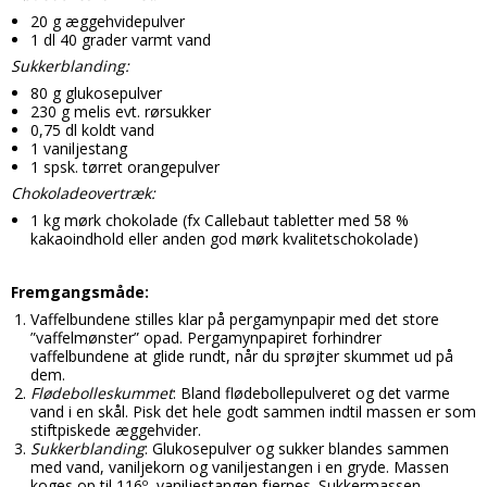
Candy aroma
20 g æggehvidepulver
Delikatesser
Butikker
Bolsjer
1 dl 40 grader varmt vand
Chokolade aroma
Farver
Sukkerblanding:
Chokolade
Information
80 g glukosepulver
Citron aroma
Forme
Dragé
Om os
230 g melis evt. rørsukker
0,75 dl koldt vand
Cola aroma
Chokoladeforme
Drikkelse
1 vaniljestang
Kontakt
1 spsk. tørret orangepulver
Dessert aroma
Isforme
Fondant
Handelsbetingelser
Chokoladeovertræk:
Hindbær aroma
1 kg mørk chokolade (fx Callebaut tabletter med 58 %
Slikforme
Flødeboller
Cookies
kakaoindhold eller anden god mørk kvalitetschokolade)
Jordbær aroma
Kagepynt
Is
Fremgangsmåde:
Kaffe aroma
Råvarer
Kager
Vaffelbundene stilles klar på pergamynpapir med det store
Kiwi aroma
”vaffelmønster” opad. Pergamynpapiret forhindrer
Lakrids
Karameller
vaffelbundene at glide rundt, når du sprøjter skummet ud på
Lakrids aroma
dem.
Vanilje
Lakrids
Flødebolleskummet
: Bland flødebollepulveret og det varme
vand i en skål. Pisk det hele godt sammen indtil massen er som
Menthol aroma
Vaniljestænger
Marcipan
stiftpiskede æggehvider.
Sukkerblanding
: Glukosepulver og sukker blandes sammen
Solbær aroma
Startsæt
Skumfiduser
med vand, vaniljekorn og vaniljestangen i en gryde. Massen
koges op til 116º, vaniljestangen fjernes. Sukkermassen