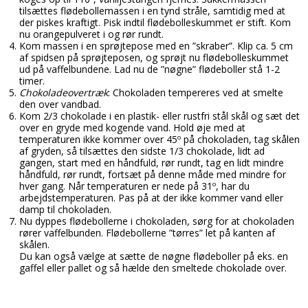
Tobak aroma
Tilbehør
Smørcreme
tilsættes flødebollemassen i en tynd stråle, samtidig med at
der piskes kraftigt. Pisk indtil flødebolleskummet er stift. Kom
Tropisk aroma
Emballage
Frugtflæsk
nu orangepulveret i og rør rundt.
Kom massen i en sprøjtepose med en ”skraber”. Klip ca. 5 cm
Tyggegummi aroma
Udstyr
Dessert
af spidsen på sprøjteposen, og sprøjt nu flødebolleskummet
ud på vaffelbundene. Lad nu de ”nøgne” flødeboller stå 1-2
Vanilje aroma
Æteriske olier
timer.
Påske
Chokoladeovertræk
: Chokoladen tempereres ved at smelte
Mærker
den over vandbad.
Kom 2/3 chokolade i en plastik- eller rustfri stål skål og sæt det
DV Liquids
over en gryde med kogende vand. Hold øje med at
temperaturen ikke kommer over 45º på chokoladen, tag skålen
Fantastical
af gryden, så tilsættes den sidste 1/3 chokolade, lidt ad
gangen, start med en håndfuld, rør rundt, tag en lidt mindre
håndfuld, rør rundt, fortsæt på denne måde med mindre for
Hooligan
hver gang. Når temperaturen er nede på 31º, har du
arbejdstemperaturen. Pas på at der ikke kommer vand eller
Liquid Architects
damp til chokoladen.
Nu dyppes flødebollerne i chokoladen, sørg for at chokoladen
M-Flavours
rører vaffelbunden. Flødebollerne ”tørres” let på kanten af
skålen.
Ruffian
Du kan også vælge at sætte de nøgne flødeboller på eks. en
gaffel eller pallet og så hælde den smeltede chokolade over.
Squash Juice
Valhalla