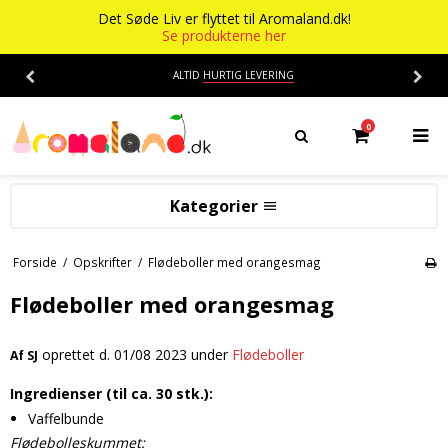
Det Søde Liv er flyttet til Aromaland.dk!
Se produkterne her
ALTID
HURTIG LEVERING
0
Kategorier
Aromaer
Forside
/
Opskrifter
/
Flødeboller med orangesmag
Flasker
Smage
Flødeboller med orangesmag
Baser
Alkohol aroma
oprettet d.
01/08 2023
under
Flødeboller
Af
SJ
Ananas aroma
Det Søde Liv
Ingredienser (til ca. 30 stk.):
Banan aroma
Isenkram
Aromaer
Vaffelbunde
Blåbær aroma
Chokolade
Opskrifter
Flødebolleskummet: