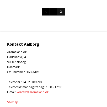
Tobak aroma
Tilbehør
Smørcreme
Tropisk aroma
Emballage
Frugtflæsk
1
2
Tyggegummi aroma
Udstyr
Dessert
Vanilje aroma
Æteriske olier
Påske
Mærker
Kontakt Aalborg
DV Liquids
Aromaland.dk
Fantastical
Hadsundvej 4
Hooligan
9000 Aalborg
Danmark
Liquid Architects
CVR-nummer
:
38366181
M-Flavours
Telefonnr.
:
+45 25109990
Ruffian
Telefontid: mandag-fredag 11:00 – 17:00
E-mail
:
kontakt@aromaland.dk
Squash Juice
Sitemap
Valhalla