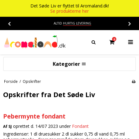
Det Søde Liv er flyttet til Aromaland.dk!
Se produkterne her
ALTID
HURTIG LEVERING
0
Kategorier
Aromaer
Forside
/
Opskrifter
Flasker
Smage
Opskrifter fra Det Søde Liv
Baser
Alkohol aroma
Ananas aroma
Det Søde Liv
Pebermynte fondant
Banan aroma
Isenkram
Aromaer
oprettet d.
14/07 2023
under
Fondant
Af
SJ
Ingredienser: 1 dl druesukker 2 dl sukker 0,75 dl vand 0,75 ml
Blåbær aroma
Chokolade
Opskrifter