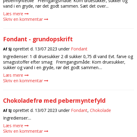
pebermynteolie Fremgangsmåde: Kom druesukker, sukker og
vand i en gryde, rør det godt sammen. Sæt det over...
Candy aroma
Delikatesser
Butikker
Bolsjer
Læs mere
Chokolade aroma
Farver
Skriv en kommentar
Chokolade
Information
Citron aroma
Forme
Dragé
Om os
Fondant - grundopskrift
Cola aroma
Chokoladeforme
Drikkelse
Kontakt
oprettet d.
13/07 2023
under
Fondant
Af
SJ
Dessert aroma
Isforme
Fondant
Handelsbetingelser
Ingredienser: 1 dl druesukker 2 dl sukker 0,75 dl vand Evt. farve og
Hindbær aroma
smagsstoffer efter smag Fremgangsmåde: Kom druesukker,
Slikforme
Flødeboller
Cookies
sukker og vand i en gryde, rør det godt sammen....
Jordbær aroma
Kagepynt
Is
Læs mere
Skriv en kommentar
Kaffe aroma
Råvarer
Kager
Kiwi aroma
Lakrids
Karameller
Chokoladefrø med pebermyntefyld
Lakrids aroma
Vanilje
Lakrids
oprettet d.
13/07 2023
under
Fondant
,
Chokolade
Af
SJ
Menthol aroma
Vaniljestænger
Ingredienser:...
Marcipan
Læs mere
Solbær aroma
Startsæt
Skumfiduser
Skriv en kommentar