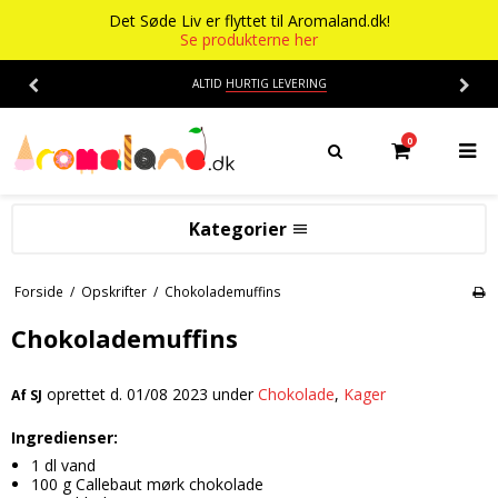
Det Søde Liv er flyttet til Aromaland.dk!
Se produkterne her
ALTID
HURTIG LEVERING
0
Kategorier
Aromaer
Forside
/
Opskrifter
/
Chokolademuffins
Flasker
Smage
Chokolademuffins
Baser
Alkohol aroma
oprettet d.
01/08 2023
under
Chokolade
,
Kager
Af
SJ
Ananas aroma
Det Søde Liv
Ingredienser:
Banan aroma
Isenkram
Aromaer
1 dl vand
Blåbær aroma
Chokolade
100 g Callebaut mørk chokolade
Opskrifter