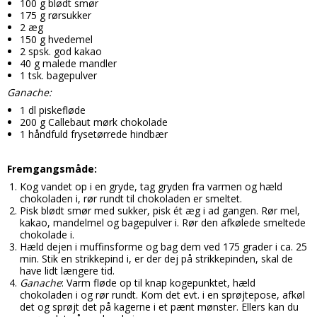
100 g blødt smør
Candy aroma
175 g rørsukker
Delikatesser
Butikker
Bolsjer
2 æg
Chokolade aroma
150 g hvedemel
Farver
Chokolade
Information
2 spsk. god kakao
40 g malede mandler
Citron aroma
Forme
Dragé
Om os
1 tsk. bagepulver
Cola aroma
Ganache:
Chokoladeforme
Drikkelse
Kontakt
1 dl piskefløde
Dessert aroma
Isforme
Fondant
200 g Callebaut mørk chokolade
Handelsbetingelser
1 håndfuld frysetørrede hindbær
Hindbær aroma
Slikforme
Flødeboller
Cookies
Jordbær aroma
Kagepynt
Fremgangsmåde:
Is
Kog vandet op i en gryde, tag gryden fra varmen og hæld
Kaffe aroma
Råvarer
Kager
chokoladen i, rør rundt til chokoladen er smeltet.
Pisk blødt smør med sukker, pisk ét æg i ad gangen. Rør mel,
Kiwi aroma
Lakrids
Karameller
kakao, mandelmel og bagepulver i. Rør den afkølede smeltede
chokolade i.
Lakrids aroma
Vanilje
Hæld dejen i muffinsforme og bag dem ved 175 grader i ca. 25
Lakrids
min. Stik en strikkepind i, er der dej på strikkepinden, skal de
Menthol aroma
have lidt længere tid.
Vaniljestænger
Marcipan
Ganache
: Varm fløde op til knap kogepunktet, hæld
Solbær aroma
chokoladen i og rør rundt. Kom det evt. i en sprøjtepose, afkøl
Startsæt
Skumfiduser
det og sprøjt det på kagerne i et pænt mønster. Ellers kan du