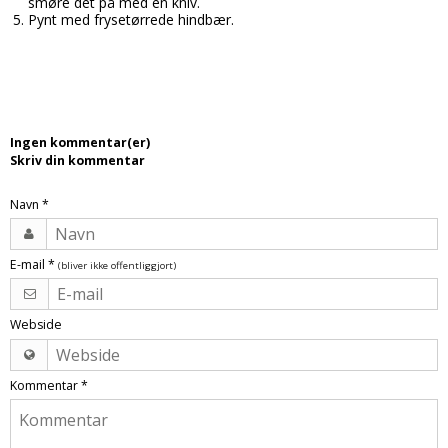
smøre det på med en kniv.
Tobak aroma
Tilbehør
Smørcreme
Pynt med frysetørrede hindbær.
Tropisk aroma
Emballage
Frugtflæsk
Tyggegummi aroma
Udstyr
Dessert
Vanilje aroma
Æteriske olier
Påske
Ingen kommentar(er)
Mærker
Skriv din kommentar
DV Liquids
Navn
*
Fantastical
Hooligan
E-mail
*
(bliver ikke offentliggjort)
Liquid Architects
Webside
M-Flavours
Ruffian
Kommentar
*
Squash Juice
Valhalla