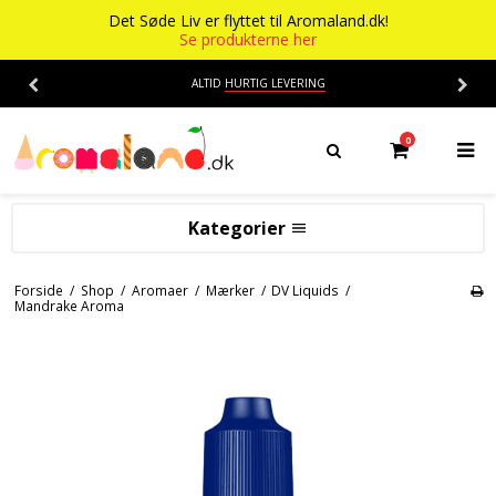
Det Søde Liv er flyttet til Aromaland.dk!
Se produkterne her
ALTID
HURTIG LEVERING
0
Kategorier
Aromaer
Forside
/
Shop
/
Aromaer
/
Mærker
/
DV Liquids
/
Mandrake Aroma
Flasker
Smage
Baser
Alkohol aroma
Ananas aroma
Det Søde Liv
Banan aroma
Isenkram
Aromaer
Blåbær aroma
Chokolade
Opskrifter