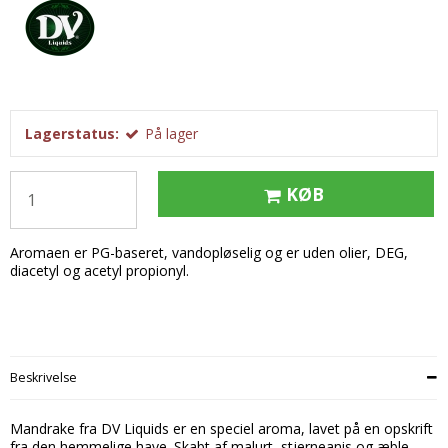
Tobak aroma
Tilbehør
Smørcreme
Tropisk aroma
Emballage
Frugtflæsk
Tyggegummi aroma
Udstyr
Dessert
Vanilje aroma
Æteriske olier
Påske
Lagerstatus:
På lager
Mærker
DV Liquids
KØB
Fantastical
Aromaen er PG-baseret, vandopløselig og er uden olier, DEG,
Hooligan
diacetyl og acetyl propionyl.
Liquid Architects
M-Flavours
Ruffian
Beskrivelse
Squash Juice
Mandrake fra DV Liquids er en speciel aroma, lavet på en opskrift
Valhalla
fra den hemmelige have. Skabt af malurt, stjerneanis og æble,