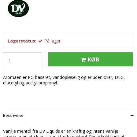
Tobak aroma
Tilbehør
Smørcreme
Tropisk aroma
Emballage
Frugtflæsk
Tyggegummi aroma
Udstyr
Dessert
Vanilje aroma
Æteriske olier
Påske
Lagerstatus:
På lager
Mærker
DV Liquids
KØB
Fantastical
Aromaen er PG-baseret, vandopløselig og er uden olier, DEG,
Hooligan
diacetyl og acetyl propionyl.
Liquid Architects
M-Flavours
Ruffian
Beskrivelse
Squash Juice
Vanilje mentol fra DV Liquids er en kraftig og intens vanilje
Valhalla
aroma, med et skarpt skud stærk menthol. Ren iskold vanilje!