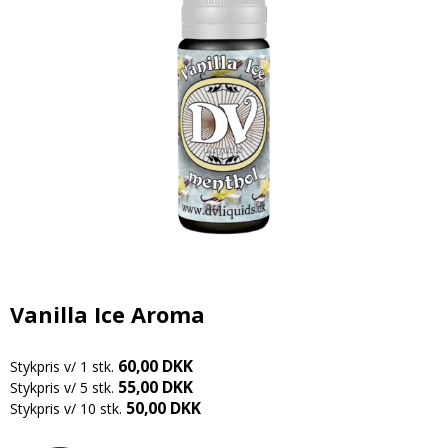
Candy aroma
Delikatesser
Butikker
Bolsjer
Chokolade aroma
Farver
Chokolade
Information
Citron aroma
Forme
Dragé
Om os
Cola aroma
Chokoladeforme
Drikkelse
Kontakt
Dessert aroma
Isforme
Fondant
Handelsbetingelser
Hindbær aroma
Slikforme
Flødeboller
Cookies
Jordbær aroma
Kagepynt
Is
Kaffe aroma
Råvarer
Kager
Kiwi aroma
Vanilla Ice Aroma
Lakrids
Karameller
Lakrids aroma
Vanilje
Lakrids
60,00 DKK
Stykpris v/ 1 stk.
Menthol aroma
Vaniljestænger
55,00 DKK
Marcipan
Stykpris v/ 5 stk.
50,00 DKK
Stykpris v/ 10 stk.
Solbær aroma
Startsæt
Skumfiduser