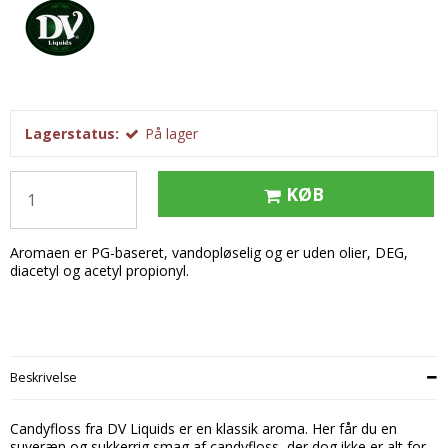
Tobak aroma
Tilbehør
Smørcreme
Tropisk aroma
Emballage
Frugtflæsk
Tyggegummi aroma
Udstyr
Dessert
Vanilje aroma
Æteriske olier
Påske
Lagerstatus:
På lager
Mærker
DV Liquids
KØB
Fantastical
Aromaen er PG-baseret, vandopløselig og er uden olier, DEG,
Hooligan
diacetyl og acetyl propionyl.
Liquid Architects
M-Flavours
Ruffian
Beskrivelse
Squash Juice
Candyfloss fra DV Liquids er en klassik aroma. Her får du en
Valhalla
suveræn og sukkerrig smag af candyfloss, der dog ikke er
alt
for