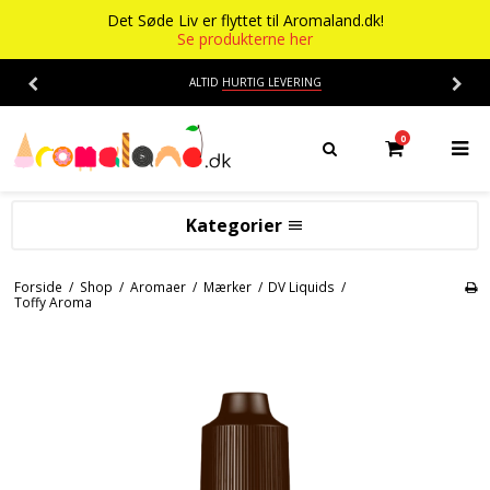
Det Søde Liv er flyttet til Aromaland.dk!
Se produkterne her
ALTID
HURTIG LEVERING
0
Kategorier
Aromaer
Forside
/
Shop
/
Aromaer
/
Mærker
/
DV Liquids
/
Toffy Aroma
Flasker
Smage
Baser
Alkohol aroma
Ananas aroma
Det Søde Liv
Banan aroma
Isenkram
Aromaer
Blåbær aroma
Chokolade
Opskrifter