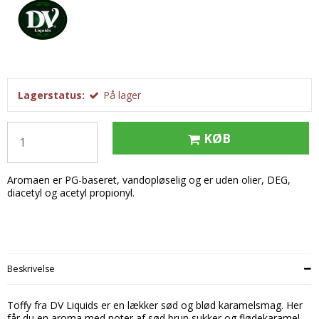
Tobak aroma
Tilbehør
Smørcreme
Tropisk aroma
Emballage
Frugtflæsk
Tyggegummi aroma
Udstyr
Dessert
Vanilje aroma
Æteriske olier
Påske
Lagerstatus:
På lager
Mærker
DV Liquids
KØB
Fantastical
Aromaen er PG-baseret, vandopløselig og er uden olier, DEG,
Hooligan
diacetyl og acetyl propionyl.
Liquid Architects
M-Flavours
Ruffian
Beskrivelse
Squash Juice
Toffy fra DV Liquids er en lækker sød og blød karamelsmag. Her
Valhalla
får du en aroma med noter af sød brun sukker og flødekaramel.