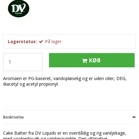
Tobak aroma
Tilbehør
Smørcreme
Tropisk aroma
Emballage
Frugtflæsk
Tyggegummi aroma
Udstyr
Dessert
Vanilje aroma
Æteriske olier
Påske
Lagerstatus:
På lager
Mærker
DV Liquids
KØB
Fantastical
Aromaen er PG-baseret, vandopløselig og er uden olier, DEG,
Hooligan
diacetyl og acetyl propionyl.
Liquid Architects
M-Flavours
Ruffian
Beskrivelse
Squash Juice
Cake Batter fra DV Liquids er en overdådig og rig vaniljekage,
Valhalla
med cookiedough og vaniljecrumble. Den ultimative