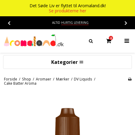
Det Søde Liv er flyttet til Aromaland.dk!
Se produkterne her
ALTID
HURTIG LEVERING
0
Kategorier
Aromaer
Forside
/
Shop
/
Aromaer
/
Mærker
/
DV Liquids
/
Cake Batter Aroma
Flasker
Smage
Baser
Alkohol aroma
Ananas aroma
Det Søde Liv
Banan aroma
Isenkram
Aromaer
Blåbær aroma
Chokolade
Opskrifter