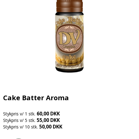
Candy aroma
Delikatesser
Butikker
Bolsjer
Chokolade aroma
Farver
Chokolade
Information
Citron aroma
Forme
Dragé
Om os
Cola aroma
Chokoladeforme
Drikkelse
Kontakt
Dessert aroma
Isforme
Fondant
Handelsbetingelser
Hindbær aroma
Slikforme
Flødeboller
Cookies
Jordbær aroma
Kagepynt
Is
Kaffe aroma
Råvarer
Kager
Kiwi aroma
Cake Batter Aroma
Lakrids
Karameller
Lakrids aroma
Vanilje
Lakrids
60,00 DKK
Stykpris v/ 1 stk.
Menthol aroma
Vaniljestænger
55,00 DKK
Marcipan
Stykpris v/ 5 stk.
50,00 DKK
Stykpris v/ 10 stk.
Solbær aroma
Startsæt
Skumfiduser