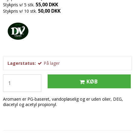
Tobak aroma
Tilbehør
Smørcreme
55,00 DKK
Stykpris v/ 5 stk.
50,00 DKK
Stykpris v/ 10 stk.
Tropisk aroma
Emballage
Frugtflæsk
Tyggegummi aroma
Udstyr
Dessert
Vanilje aroma
Æteriske olier
Påske
Mærker
DV Liquids
Lagerstatus:
På lager
Fantastical
Hooligan
KØB
Liquid Architects
M-Flavours
Aromaen er PG-baseret, vandopløselig og er uden olier, DEG,
diacetyl og acetyl propionyl.
Ruffian
Squash Juice
Valhalla