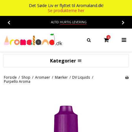
Det Søde Liv er flyttet til Aromaland.dk!
Se produkterne her
ALTID
HURTIG LEVERING
0
Kategorier
Aromaer
Forside
/
Shop
/
Aromaer
/
Mærker
/
DV Liquids
/
Purpello Aroma
Flasker
Smage
Baser
Alkohol aroma
Ananas aroma
Det Søde Liv
Banan aroma
Isenkram
Aromaer
Blåbær aroma
Chokolade
Opskrifter