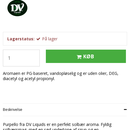
Tobak aroma
Tilbehør
Smørcreme
Tropisk aroma
Emballage
Frugtflæsk
Tyggegummi aroma
Udstyr
Dessert
Vanilje aroma
Æteriske olier
Påske
Lagerstatus:
På lager
Mærker
DV Liquids
KØB
Fantastical
Aromaen er PG-baseret, vandopløselig og er uden olier, DEG,
Hooligan
diacetyl og acetyl propionyl.
Liquid Architects
M-Flavours
Ruffian
Beskrivelse
Squash Juice
Purpello fra DV Liquids er en perfekt solbær aroma. Fyldig
Valhalla
solbærsmag, med en sød undertone af sirup og en