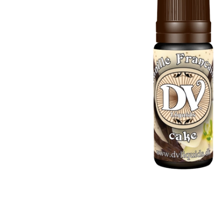
Candy aroma
Lakrids aroma
Chokolade aroma
Menthol aroma
Citron aroma
Solbær aroma
Cola aroma
Tobak aroma