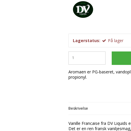
Startsæt
Flødeboller
Frug
Chokoladeforme
M-Flavours
Tilbehør
Is
Dess
Isforme
Ruffian
Kager
Påsk
Slikforme
Emballage
Squash Juice
Valhalla
Lagerstatus:
På lager
Aromaen er PG-baseret, vandopløs
propionyl.
Beskrivelse
Vanille Francaise fra DV Liquids 
Det er en ren fransk vaniljesmag, d