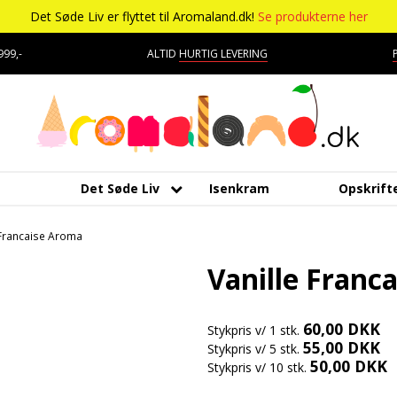
Det Søde Liv er flyttet til Aromaland.dk!
Se produkterne her
99,-
ALTID
HURTIG LEVERING
Det Søde Liv
Isenkram
Opskrift
Aromaer
Kagepynt
Mærker
Bolsjer
Kara
Tropisk aroma
Udstyr
 Francaise Aroma
Chokolade
Råvarer
Chokolade
Æteriske olier
Lakri
Tyggegummi aroma
DV Liquids
Vanille Franc
Delikatesser
Dragé
Marc
Vanilje aroma
Lakrids
Fantastical
60,00 DKK
Stykpris v/ 1 stk.
Farver
Drikkelse
Skum
Vanilje
Hooligan
55,00 DKK
Stykpris v/ 5 stk.
50,00 DKK
Stykpris v/ 10 stk.
Forme
Fondant
Smør
Vaniljestænger
Liquid Architects