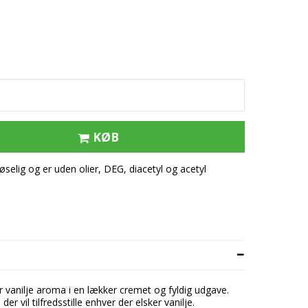
tflæsk
ert
e
KØB
elig og er uden olier, DEG, diacetyl og acetyl
er vanilje aroma i en lækker cremet og fyldig udgave.
er vil tilfredsstille enhver der elsker vanilje.