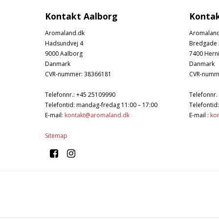
Kontakt Aalborg
Kontak
Aromaland.dk
Aromaland
Hadsundvej 4
Bredgade 
9000 Aalborg
7400 Hern
Danmark
Danmark
CVR-nummer
:
38366181
CVR-numm
Telefonnr.
:
+45 25109990
Telefonnr.
Telefontid: mandag-fredag 11:00 – 17:00
Telefontid
E-mail
:
kontakt@aromaland.dk
E-mail
:
ko
Sitemap