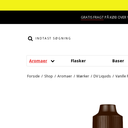
GRATIS FRAGT
PÅ KØB OVER 9
Aromaer
Flasker
Baser
Smage
Dessert aroma
Forside
/
Shop
/
Aromaer
/
Mærker
/
DV Liquids
/
Vanille
Alkohol aroma
Hindbær aroma
Ananas aroma
Jordbær aroma
Banan aroma
Kaffe aroma
Blåbær aroma
Kiwi aroma