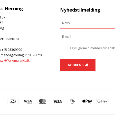
t Herning
Nyhedstilmelding
.dk
52
ing
er
:
38366181
Jeg vil gerne tilmeldes nyheds
:
+45 25309990
: mandag-fredag 11:00 – 17:00
ntakt@aromaland.dk
GODKEND