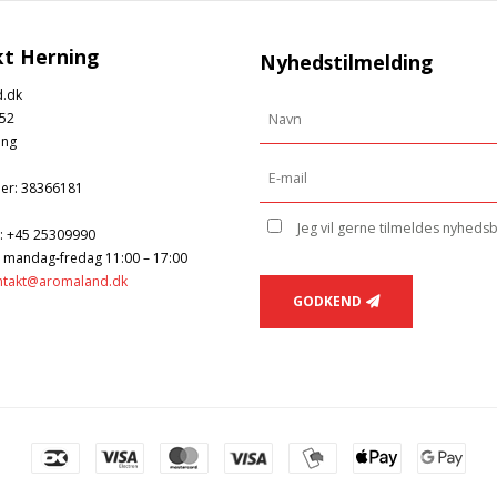
t Herning
Nyhedstilmelding
.dk
52
ing
er
:
38366181
Jeg vil gerne tilmeldes nyheds
:
+45 25309990
: mandag-fredag 11:00 – 17:00
ntakt@aromaland.dk
GODKEND