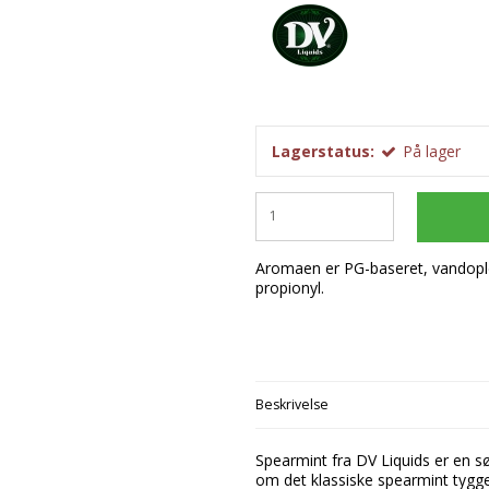
Startsæt
Flødeboller
Frug
Chokoladeforme
M-Flavours
Tilbehør
Is
Dess
Isforme
Ruffian
Kager
Påsk
Slikforme
Emballage
Squash Juice
Valhalla
Lagerstatus:
På lager
Aromaen er PG-baseret, vandopløs
propionyl.
Beskrivelse
Spearmint fra DV Liquids er en s
om det klassiske spearmint tyg