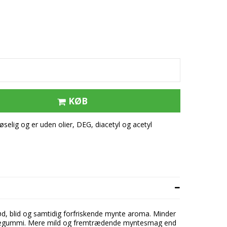
tflæsk
ert
e
KØB
elig og er uden olier, DEG, diacetyl og acetyl
ød, blid og samtidig forfriskende mynte aroma. Minder
gegummi. Mere mild og
fremtrædende myntesmag end