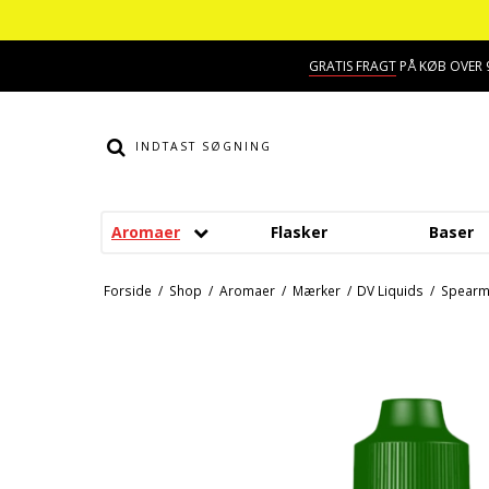
GRATIS FRAGT
PÅ KØB OVER 9
Aromaer
Flasker
Baser
Smage
Dessert aroma
Forside
/
Shop
/
Aromaer
/
Mærker
/
DV Liquids
/
Spearm
Alkohol aroma
Hindbær aroma
Ananas aroma
Jordbær aroma
Banan aroma
Kaffe aroma
Blåbær aroma
Kiwi aroma