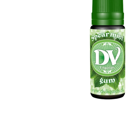
Candy aroma
Lakrids aroma
Chokolade aroma
Menthol aroma
Citron aroma
Solbær aroma
Cola aroma
Tobak aroma