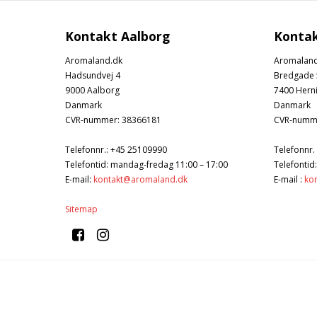
Kontakt Aalborg
Kontak
Aromaland.dk
Aromaland
Hadsundvej 4
Bredgade 
9000 Aalborg
7400 Hern
Danmark
Danmark
CVR-nummer
:
38366181
CVR-numm
Telefonnr.
:
+45 25109990
Telefonnr.
Telefontid: mandag-fredag 11:00 – 17:00
Telefontid
E-mail
:
kontakt@aromaland.dk
E-mail
:
ko
Sitemap