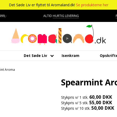
Det Søde Liv er flyttet til Aromaland.dk!
Se produkterne her
99,-
ALTID
HURTIG LEVERING
Det Søde Liv
Isenkram
Opskrift
Aromaer
Kagepynt
Mærker
Bolsjer
Kara
Tropisk aroma
Udstyr
int Aroma
Chokolade
Råvarer
Chokolade
Æteriske olier
Lakri
Tyggegummi aroma
DV Liquids
Spearmint A
Delikatesser
Dragé
Marc
Vanilje aroma
Lakrids
Fantastical
60,00 DKK
Stykpris v/ 1 stk.
Farver
Drikkelse
Skum
Vanilje
Hooligan
55,00 DKK
Stykpris v/ 5 stk.
50,00 DKK
Stykpris v/ 10 stk.
Forme
Fondant
Smør
Vaniljestænger
Liquid Architects