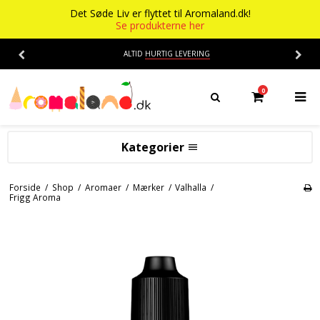
Det Søde Liv er flyttet til Aromaland.dk!
Se produkterne her
ALTID
HURTIG LEVERING
0
Kategorier
Aromaer
Forside
/
Shop
/
Aromaer
/
Mærker
/
Valhalla
/
Frigg Aroma
Flasker
Smage
Baser
Alkohol aroma
Ananas aroma
Det Søde Liv
Banan aroma
Isenkram
Aromaer
Blåbær aroma
Chokolade
Opskrifter