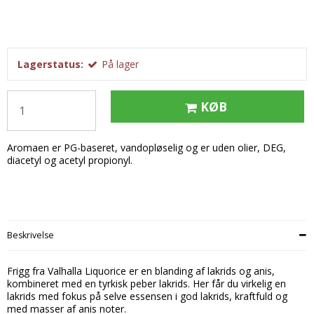
Tobak aroma
Tilbehør
Smørcreme
Tropisk aroma
Emballage
Frugtflæsk
Tyggegummi aroma
Udstyr
Dessert
Lagerstatus:
På lager
Vanilje aroma
Æteriske olier
Påske
Mærker
KØB
DV Liquids
Aromaen er PG-baseret, vandopløselig og er uden olier, DEG,
Fantastical
diacetyl og acetyl propionyl.
Hooligan
Liquid Architects
M-Flavours
Beskrivelse
Ruffian
Frigg fra Valhalla Liquorice er en blanding af lakrids og anis,
Squash Juice
kombineret med en tyrkisk peber lakrids. Her får du virkelig en
lakrids med fokus på selve essensen i god lakrids, kraftfuld og
Valhalla
med masser af anis noter.