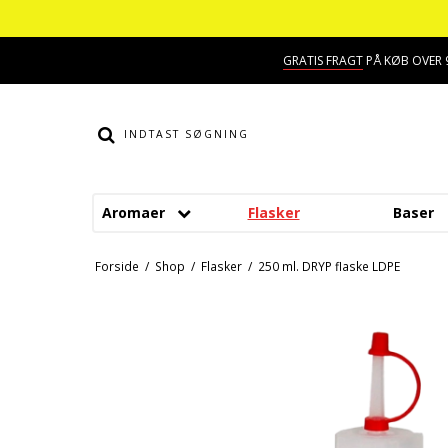
GRATIS FRAGT
PÅ KØB OVER 9
Aromaer
Flasker
Baser
Smage
Dessert aroma
Forside
/
Shop
/
Flasker
/
250 ml. DRYP flaske LDPE
Alkohol aroma
Hindbær aroma
Ananas aroma
Jordbær aroma
Banan aroma
Kaffe aroma
Blåbær aroma
Kiwi aroma