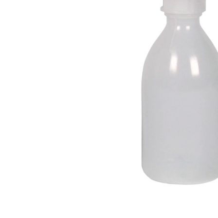
Candy aroma
Lakrids aroma
Chokolade aroma
Menthol aroma
Citron aroma
Solbær aroma
Cola aroma
Tobak aroma