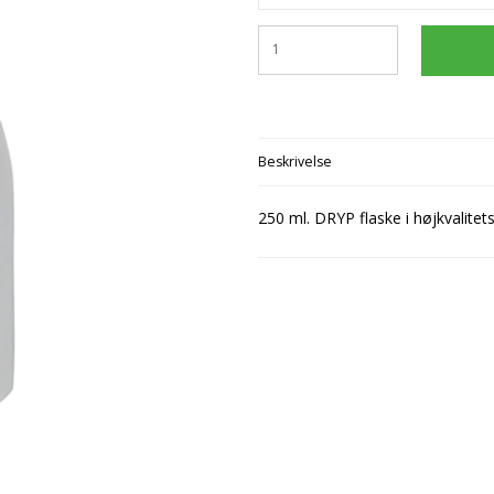
Startsæt
Flødeboller
Frug
Chokoladeforme
M-Flavours
Tilbehør
Is
Dess
Isforme
Ruffian
Kager
Påsk
Slikforme
Emballage
Squash Juice
Valhalla
Beskrivelse
250 ml. DRYP flaske i højkvalitet