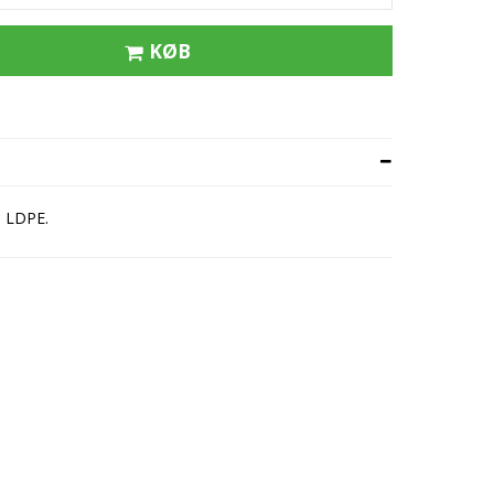
tflæsk
KØB
ert
e
s LDPE.