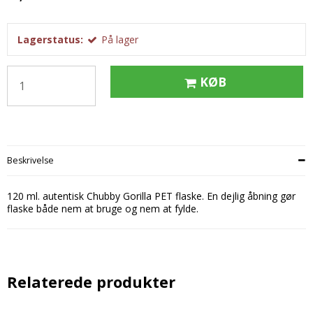
Tobak aroma
Tilbehør
Smørcreme
Tropisk aroma
Emballage
Frugtflæsk
Lagerstatus:
På lager
Tyggegummi aroma
Udstyr
Dessert
Vanilje aroma
KØB
Æteriske olier
Påske
Mærker
DV Liquids
Fantastical
Beskrivelse
Hooligan
120 ml. autentisk Chubby Gorilla PET flaske. En dejlig åbning gør
Liquid Architects
flaske både nem at bruge og nem at fylde.
M-Flavours
Ruffian
Relaterede produkter
Squash Juice
Valhalla