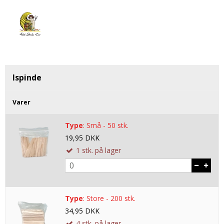
Tobak aroma
Tilbehør
Smørcreme
Tropisk aroma
Emballage
Frugtflæsk
Tyggegummi aroma
Udstyr
Dessert
Vanilje aroma
Æteriske olier
Påske
Mærker
Ispinde
DV Liquids
Varer
Fantastical
Type
:
Små - 50 stk.
Hooligan
19,95 DKK
Liquid Architects
1
stk.
på lager
M-Flavours
Ruffian
Type
:
Store - 200 stk.
Squash Juice
34,95 DKK
Valhalla
4
stk.
på lager