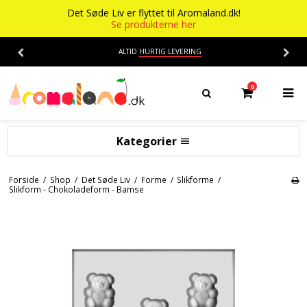
Det Søde Liv er flyttet til Aromaland.dk!
Se produkterne her
ALTID
HURTIG LEVERING
0
Kategorier
Aromaer
Forside
/
Shop
/
Det Søde Liv
/
Forme
/
Slikforme
/
Slikform - Chokoladeform - Bamse
Flasker
Smage
Baser
Alkohol aroma
Ananas aroma
Det Søde Liv
Banan aroma
Isenkram
Aromaer
Blåbær aroma
Chokolade
Opskrifter