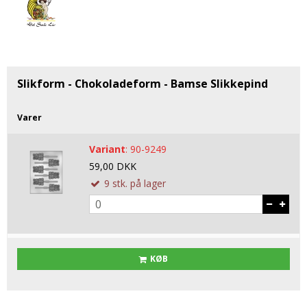
Tobak aroma
Tilbehør
Smørcreme
Tropisk aroma
Emballage
Frugtflæsk
Tyggegummi aroma
Udstyr
Dessert
Vanilje aroma
Æteriske olier
Påske
Slikform - Chokoladeform - Bamse Slikkepind
Mærker
Varer
DV Liquids
Variant
:
90-9249
Fantastical
59,00 DKK
Hooligan
9
stk.
på lager
Liquid Architects
M-Flavours
Ruffian
KØB
Squash Juice
Valhalla