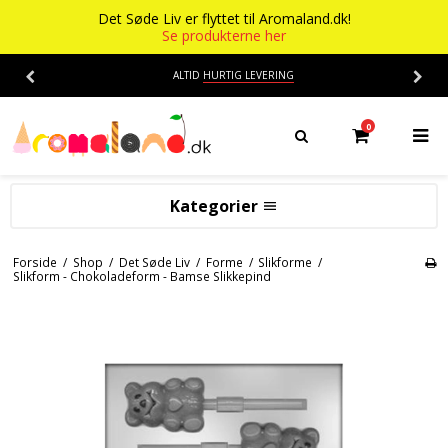
Det Søde Liv er flyttet til Aromaland.dk!
Se produkterne her
ALTID
HURTIG LEVERING
0
Kategorier
Aromaer
Forside
/
Shop
/
Det Søde Liv
/
Forme
/
Slikforme
/
Slikform - Chokoladeform - Bamse Slikkepind
Flasker
Smage
Baser
Alkohol aroma
Ananas aroma
Det Søde Liv
Banan aroma
Isenkram
Aromaer
Blåbær aroma
Chokolade
Opskrifter