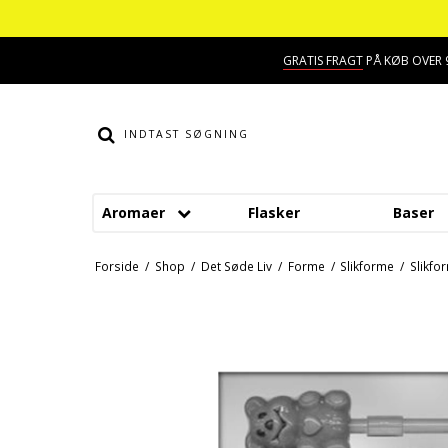
GRATIS FRAGT
PÅ KØB OVER 9
Aromaer
Flasker
Baser
Smage
Dessert aroma
Forside
/
Shop
/
Det Søde Liv
/
Forme
/
Slikforme
/
Slikfo
Alkohol aroma
Hindbær aroma
Ananas aroma
Jordbær aroma
Banan aroma
Kaffe aroma
Blåbær aroma
Kiwi aroma