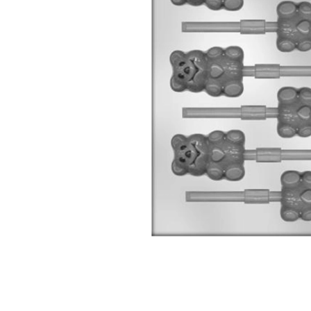
Candy aroma
Lakrids aroma
Chokolade aroma
Menthol aroma
Citron aroma
Solbær aroma
Cola aroma
Tobak aroma