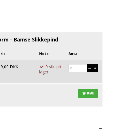
tflæsk
ert
e
orm - Bamse Slikkepind
ris
Note
Antal
59,00 DKK
9
stk.
på
lager
KØB