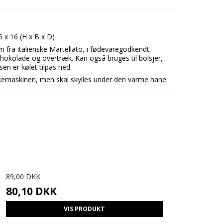
5 x 16 (H x B x D)
m fra italienske Martellato, i fødevaregodkendt
 chokolade og overtræk. Kan også bruges til bolsjer,
en er kølet tilpas ned.
maskinen, men skal skylles under den varme hane.
89,00 DKK
80,10 DKK
VIS PRODUKT