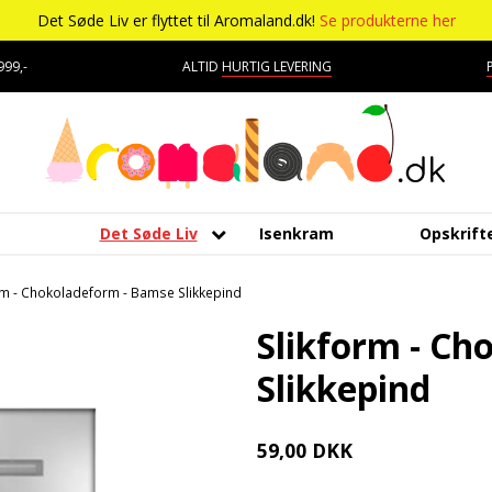
Det Søde Liv er flyttet til Aromaland.dk!
Se produkterne her
99,-
ALTID
HURTIG LEVERING
Det Søde Liv
Isenkram
Opskrift
Aromaer
Kagepynt
Mærker
Bolsjer
Kara
Tropisk aroma
Udstyr
rm - Chokoladeform - Bamse Slikkepind
Chokolade
Råvarer
Chokolade
Æteriske olier
Lakri
Tyggegummi aroma
DV Liquids
Slikform - Ch
Delikatesser
Dragé
Marc
Vanilje aroma
Lakrids
Fantastical
Slikkepind
Farver
Drikkelse
Skum
Vanilje
Hooligan
59,00 DKK
Forme
Fondant
Smør
Vaniljestænger
Liquid Architects