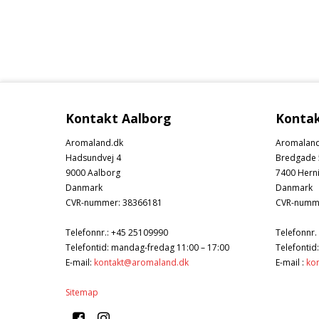
Kontakt Aalborg
Kontak
Aromaland.dk
Aromaland
Hadsundvej 4
Bredgade 
9000 Aalborg
7400 Hern
Danmark
Danmark
CVR-nummer
:
38366181
CVR-numm
Telefonnr.
:
+45 25109990
Telefonnr.
Telefontid: mandag-fredag 11:00 – 17:00
Telefontid
E-mail
:
kontakt@aromaland.dk
E-mail
:
ko
Sitemap