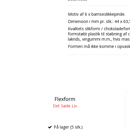
Motiv af 6 x bamseslikkepinde.
Dimension i mm pr. stk.: 44 x 63,
Kvalitets slikform / chokoladefor
formstøbt plastik til støbning af
lakrids, vingummi m.m., hvis mass
Formen må ikke komme i opvaske
Flexform
Det Søde Liv
På lager (5 stk.)