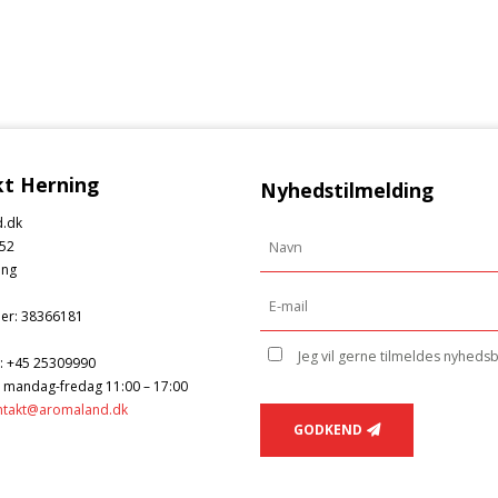
t Herning
Nyhedstilmelding
.dk
52
ing
er
:
38366181
Jeg vil gerne tilmeldes nyheds
:
+45 25309990
: mandag-fredag 11:00 – 17:00
ntakt@aromaland.dk
GODKEND