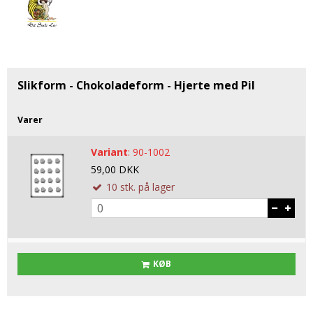
Tobak aroma
Tilbehør
Smørcreme
Tropisk aroma
Emballage
Frugtflæsk
Tyggegummi aroma
Udstyr
Dessert
Vanilje aroma
Æteriske olier
Påske
Slikform - Chokoladeform - Hjerte med Pil
Mærker
Varer
DV Liquids
Variant
:
90-1002
Fantastical
59,00 DKK
Hooligan
10
stk.
på lager
Liquid Architects
M-Flavours
Ruffian
KØB
Squash Juice
Valhalla