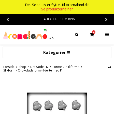
Det Søde Liv er flyttet til Aromaland.dk!
Se produkterne her
ALTID
HURTIG LEVERING
0
Kategorier
Aromaer
Forside
/
Shop
/
Det Søde Liv
/
Forme
/
Slikforme
/
Slikform - Chokoladeform - Hjerte med Pil
Flasker
Smage
Baser
Alkohol aroma
Ananas aroma
Det Søde Liv
Banan aroma
Isenkram
Aromaer
Blåbær aroma
Chokolade
Opskrifter