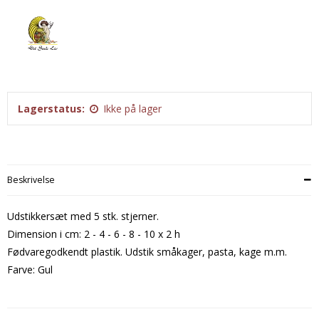
Tobak aroma
Tilbehør
Smørcreme
Tropisk aroma
Emballage
Frugtflæsk
Tyggegummi aroma
Udstyr
Dessert
Vanilje aroma
Æteriske olier
Påske
Mærker
Lagerstatus:
Ikke på lager
DV Liquids
Fantastical
Beskrivelse
Hooligan
Liquid Architects
Udstikkersæt med 5 stk. stjerner.
M-Flavours
Dimension i cm: 2 - 4 - 6 - 8 - 10 x 2 h
Fødvaregodkendt plastik. Udstik småkager, pasta, kage m.m.
Ruffian
Farve: Gul
Squash Juice
Valhalla