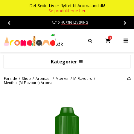
Det Søde Liv er flyttet til Aromaland.dk!
Se produkterne her
ALTID
HURTIG LEVERING
0
Kategorier
Aromaer
Forside
/
Shop
/
Aromaer
/
Mærker
/
M-Flavours
/
Menthol (M-Flavours) Aroma
Flasker
Smage
Baser
Alkohol aroma
Ananas aroma
Det Søde Liv
Banan aroma
Isenkram
Aromaer
Blåbær aroma
Chokolade
Opskrifter