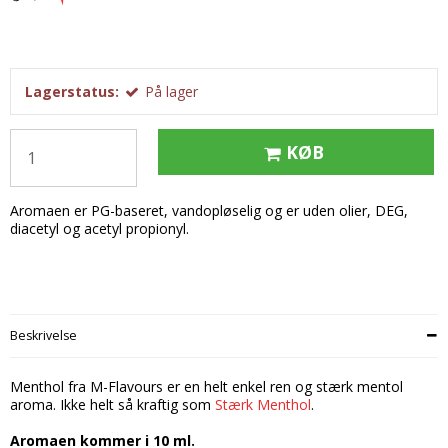
Tobak aroma
Tilbehør
Smørcreme
Tropisk aroma
Emballage
Frugtflæsk
Tyggegummi aroma
Udstyr
Dessert
Lagerstatus:
På lager
Vanilje aroma
Æteriske olier
Påske
Mærker
KØB
DV Liquids
Aromaen er PG-baseret, vandopløselig og er uden olier, DEG,
Fantastical
diacetyl og acetyl propionyl.
Hooligan
Liquid Architects
M-Flavours
Beskrivelse
Ruffian
Menthol fra M-Flavours er en helt enkel ren og stærk mentol
Squash Juice
aroma. Ikke helt så kraftig som
Stærk Menthol
.
Valhalla
Aromaen kommer i 10 ml.