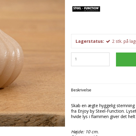
Startsæt
Flødeboller
Frug
Chokoladeforme
M-Flavours
Tilbehør
Is
Dess
Isforme
Ruffian
Kager
Påsk
Slikforme
Emballage
Squash Juice
Valhalla
Lagerstatus:
2
stk.
på lag
Beskrivelse
Skab en ægte hyggelig stemning 
fra Enjoy by Steel-Function. Lyse
hvide lys i flammen giver det helt 
Højde: 10 cm.