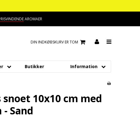
PRISVINDENDE
AROMAER
DIN INDKØBSKURV ER TOM
er
Butikker
Information
meller
Om os
Kontakt
ds
s snoet 10x10 cm med
Handelsbetingelser
ipan
 - Sand
Cookies
fiduser
creme