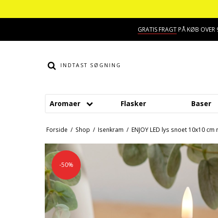
GRATIS FRAGT
PÅ KØB OVER 9
Aromaer
Flasker
Baser
Smage
Dessert aroma
Forside
/
Shop
/
Isenkram
/
ENJOY LED lys snoet 10x10 cm 
Alkohol aroma
Hindbær aroma
Ananas aroma
Jordbær aroma
-50%
Banan aroma
Kaffe aroma
Blåbær aroma
Kiwi aroma