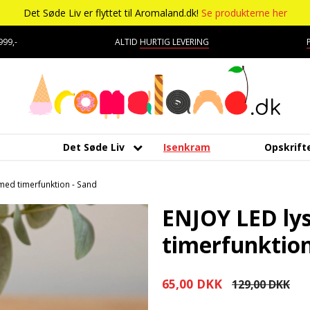
Det Søde Liv er flyttet til Aromaland.dk!
Se produkterne her
99,-
ALTID
HURTIG LEVERING
Det Søde Liv
Isenkram
Opskrift
Aromaer
Kagepynt
Mærker
Bolsjer
Kara
Tropisk aroma
Udstyr
med timerfunktion - Sand
Chokolade
Råvarer
Chokolade
Æteriske olier
Lakri
Tyggegummi aroma
DV Liquids
ENJOY LED ly
Delikatesser
Dragé
Marc
Vanilje aroma
Lakrids
Fantastical
timerfunktion
Farver
Drikkelse
Skum
Vanilje
Hooligan
65,00 DKK
129,00 DKK
Forme
Fondant
Smør
Vaniljestænger
Liquid Architects