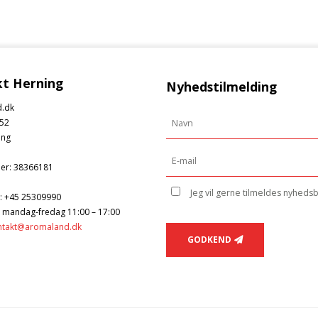
t Herning
Nyhedstilmelding
.dk
52
ing
er
:
38366181
Jeg vil gerne tilmeldes nyheds
:
+45 25309990
: mandag-fredag 11:00 – 17:00
ntakt@aromaland.dk
GODKEND