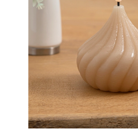
Candy aroma
Lakrids aroma
Chokolade aroma
Menthol aroma
Citron aroma
Solbær aroma
Cola aroma
Tobak aroma