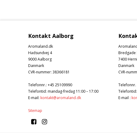
Kontakt Aalborg
Kontak
Aromaland.dk
Aromaland
Hadsundvej 4
Bredgade 
9000 Aalborg
7400 Hern
Danmark
Danmark
CVR-nummer
:
38366181
CVR-numm
Telefonnr.
:
+45 25109990
Telefonnr.
Telefontid: mandag-fredag 11:00 – 17:00
Telefontid
E-mail
:
kontakt@aromaland.dk
E-mail
:
ko
Sitemap