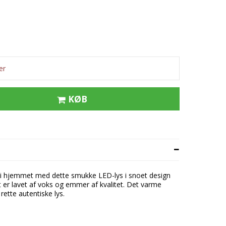
tflæsk
ert
e
er
KØB
i hjemmet med dette smukke LED-lys i snoet design
t er lavet af voks og emmer af kvalitet. Det varme
rette autentiske lys.