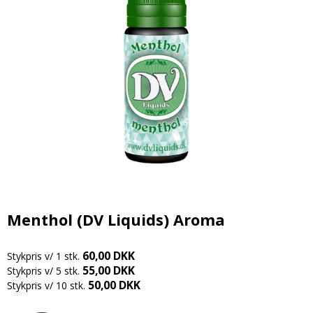
Candy aroma
Delikatesser
Butikker
Bolsjer
Chokolade aroma
Farver
Chokolade
Information
Citron aroma
Forme
Dragé
Om os
Cola aroma
Chokoladeforme
Drikkelse
Kontakt
Dessert aroma
Isforme
Fondant
Handelsbetingelser
Hindbær aroma
Slikforme
Flødeboller
Cookies
Jordbær aroma
Kagepynt
Is
Kaffe aroma
Råvarer
Kager
Kiwi aroma
Menthol (DV Liquids) Aroma
Lakrids
Karameller
Lakrids aroma
Vanilje
Lakrids
60,00 DKK
Stykpris v/ 1 stk.
Menthol aroma
Vaniljestænger
55,00 DKK
Marcipan
Stykpris v/ 5 stk.
50,00 DKK
Stykpris v/ 10 stk.
Solbær aroma
Startsæt
Skumfiduser