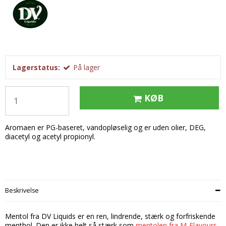
Tobak aroma
Tilbehør
Smørcreme
Tropisk aroma
Emballage
Frugtflæsk
Tyggegummi aroma
Udstyr
Dessert
Vanilje aroma
Æteriske olier
Påske
Lagerstatus:
På lager
Mærker
DV Liquids
KØB
Fantastical
Aromaen er PG-baseret, vandopløselig og er uden olier, DEG,
Hooligan
diacetyl og acetyl propionyl.
Liquid Architects
M-Flavours
Ruffian
Beskrivelse
Squash Juice
Mentol fra DV Liquids er en ren, lindrende, stærk og forfriskende
Valhalla
menthol. Den er ikke helt så stærk som
mentolen fra M-Flavours
,