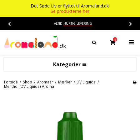
Det Søde Liv er flyttet til Aromaland.dk!
Se produkterne her
ALTID
HURTIG LEVERING
0
Kategorier
Aromaer
Forside
/
Shop
/
Aromaer
/
Mærker
/
DV Liquids
/
Menthol (DV Liquids) Aroma
Flasker
Smage
Baser
Alkohol aroma
Ananas aroma
Det Søde Liv
Banan aroma
Isenkram
Aromaer
Blåbær aroma
Chokolade
Opskrifter