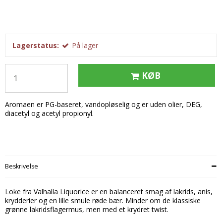
Tobak aroma
Tilbehør
Smørcreme
Tropisk aroma
Emballage
Frugtflæsk
Tyggegummi aroma
Udstyr
Dessert
Lagerstatus:
På lager
Vanilje aroma
Æteriske olier
Påske
Mærker
KØB
DV Liquids
Aromaen er PG-baseret, vandopløselig og er uden olier, DEG,
Fantastical
diacetyl og acetyl propionyl.
Hooligan
Liquid Architects
M-Flavours
Beskrivelse
Ruffian
Loke fra Valhalla Liquorice er en balanceret smag af lakrids, anis,
Squash Juice
krydderier og en lille smule røde bær. Minder om de klassiske
grønne lakridsflagermus, men med et krydret twist.
Valhalla