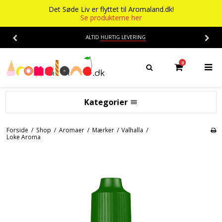
Det Søde Liv er flyttet til Aromaland.dk!
Se produkterne her
ALTID
HURTIG LEVERING
0
Kategorier
Aromaer
Forside
/
Shop
/
Aromaer
/
Mærker
/
Valhalla
/
Loke Aroma
Flasker
Smage
Baser
Alkohol aroma
Ananas aroma
Det Søde Liv
Banan aroma
Isenkram
Aromaer
Blåbær aroma
Chokolade
Opskrifter